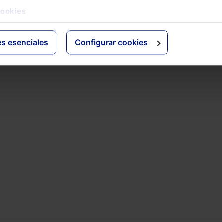
Madrid
GC 8704/2022 de 7 de
cookies
BOCM 139/2022 de 13 de
lio de 2022
Junio de 2022
es esenciales
Configurar cookies