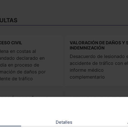
ULTAS
ESO CIVIL
VALORACIÓN DE DAÑOS Y 
INDEMNIZACIÓN
ena en costas al
Desacuerdo de lesionado 
ndado declarado en
accidente de tráfico con el
ldía en proceso de
informe médico
amación de daños por
complementario
dente de tráfico
RACIÓN DE DAÑOS Y SU
RESPONSABILIDAD CIVIL
MNIZACIÓN
Compatibilidad entre la
dente de vehículo
reclamación por lesiones e
logado como antiguo:
incapacidad permanente d
Detalles
 venal, valor de reparación
lesionado fallecido y la