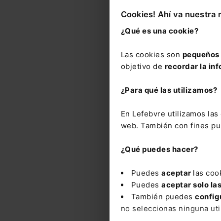
y va
Cookies! Ahí va nuestra 
¿Qué es una cookie?
Las cookies son
pequeños 
RESP
objetivo de
recordar la inf
Daño
park
¿Para qué las utilizamos?
En Lefebvre utilizamos la
Ver m
web. También con fines pub
Nove
¿Qué puedes hacer?
Puedes
aceptar
las coo
Puedes
aceptar solo la
CA
También puedes
config
Reg
ser
no seleccionas ninguna uti
inc