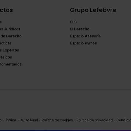
ctos
Grupo Lefebvre
s
ELS
os Jurídicos
El Derecho
 de Derecho
Espacio Asesoría
ácticas
Espacio Pymes
 Expertos
Básicos
Comentados
o
·
Índice
·
Aviso legal
·
Política de cookies
·
Política de privacidad
·
Condicio