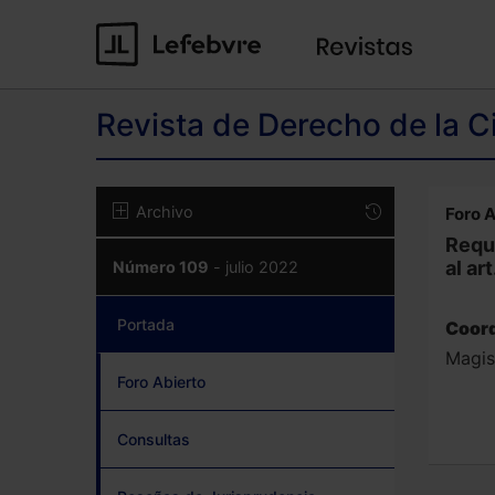
Revista de Derecho de la C
Archivo
Foro A
Requ
al ar
Número 109
- julio 2022
Portada
(current)
Coord
Magis
Foro Abierto
Consultas