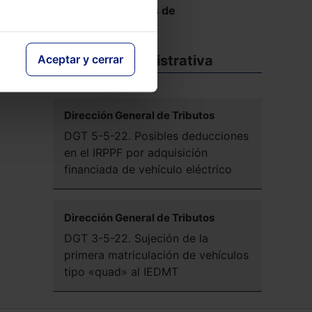
Ver más Reseñas de
Jurisprudencia
Doctrina administrativa
Aceptar y cerrar
Dirección General de Tributos
DGT 5-5-22. Posibles deducciones
en el IRPPF por adquisición
financiada de vehículo eléctrico
Dirección General de Tributos
DGT 3-5-22. Sujeción de la
primera matriculación de vehículos
tipo «quad» al IEDMT