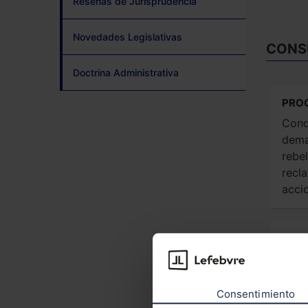
Reseñas de Jurisprudencia
Novedades Legislativas
CONS
Doctrina Administrativa
PROC
Cond
dema
rebe
recl
acci
VALO
INDE
Acci
cata
Consentimiento
valor