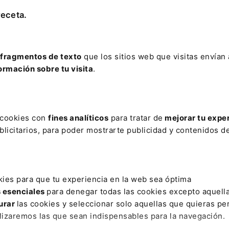
lor de mercado
reclamación por el
receta.
fallecimiento
fragmentos de texto
que los sitios web que visitas envían
ONSABILIDAD CIVIL
PROCESO PENAL
ormación sobre tu visita
.
s con barrera de garaje de
Nulidad del auto de
ing de ente público
procedimiento abreviado y
efectos
s cookies con
fines analíticos
para tratar de
mejorar tu expe
ás Consultas
licitarios, para poder mostrarte publicidad y contenidos de
dades Legislativas
kies para que tu experiencia en la web sea óptima
s esenciales
para denegar todas las cookies excepto aquell
TALUÑA
MADRID
urar
las cookies y seleccionar solo aquellas que quieras per
ulación de la prestación del
Inclusión del servicio de VT
vicio de VTC en Cataluña,
en la normativa de transpor
lizaremos las que sean indispensables para la navegación.
luyendo el ámbito urbano
urbanos de la Comunidad d