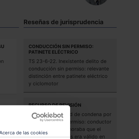
Reseñas de jurisprudencia
SU
CONDUCCIÓN SIN PERMISO:
PATINETE ELÉCTRICO
en
TS 23-6-22. Inexistente delito de
conducción sin permiso: relevante
distinción entre patinete eléctrico
y ciclomotor
RECURSO DE REVISIÓN
TS 1-6-22. Nulidad de condena por
conducción sin permiso: conductor
extranjero que ignoraba que el
e
Acerca de las cookies
permiso de su país era válido en