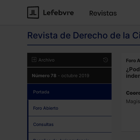
Revista de Derecho de la C
Archivo
Foro A
¿Podr
indem
Número 78
- octubre 2019
Portada
(current)
Coord
Magis
Foro Abierto
Consultas