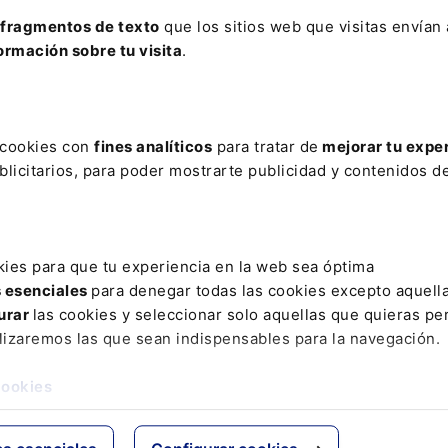
municipal en viaje oficial:
a muerte: ¿responden a
fragmentos de texto
que los sitios web que visitas envían
abonarla el Ayuntamiento o
o particular?
ormación sobre tu visita
.
conductor?
nsabilidad civil
Responsabilidad civil
s cookies con
fines analíticos
para tratar de
mejorar tu expe
tual responsabilidad del
Daños causados por vehíc
licitarios, para poder mostrarte publicidad y contenidos de
o de la mercantil
de limpieza municipal a tu
ietaria de parking por los
estacionado en la vía públi
s causados por
¿es «hecho de la circulaci
onocido a vehículo
kies para que tu experiencia en la web sea óptima
cionado en régimen de
s esenciales
para denegar todas las cookies excepto aquell
ler
urar
las cookies y seleccionar solo aquellas que quieras per
lizaremos las que sean indispensables para la navegación.
ás Consultas
cookies