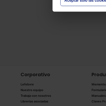
Aceptar solo las cooki
Corporativo
Produ
Lefebvre
Memento
Nuestro equipo
Formulari
Trabaja con nosotros
Manuales
Librerías asociadas
Claves Pr