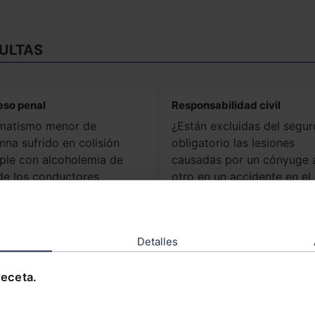
ULTAS
eso penal
Responsabilidad civil
matismo menor de
¿Están excluidas del segur
mna sufrido en colisión
obligatorio las lesiones
iple con alcoholemia de
causadas por un cónyuge 
de los conductores
otro en un accidente en el
icados: ¿trasciende de la
conducen los distintos
ivil tras la LO 2/2019?
vehículos implicados?
Detalles
nsabilidad civil
Procedimiento sancionador
administrativo
receta.
nda reconvencional
Sanción de tráfico por ex
ra familiares de peatón
de velocidad de vehículo
ecido que demandan por