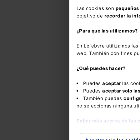
dich
Las cookies son
pequeños 
títul
objetivo de
recordar la inf
¿Para qué las utilizamos?
Respo
En Lefebvre utilizamos la
Even
web. También con fines pub
CCS 
prop
¿Qué puedes hacer?
daño
desc
Puedes
aceptar
las coo
esta
Puedes
aceptar solo la
alqui
También puedes
config
no seleccionas ninguna uti
Ver m
Saber más acerca de las 