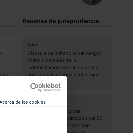
Reseñas de jurisprudencia
Civil
o
Cláusula delimitadora del riesgo:
válida limitación de la
al
indemnización contenida en las
 que
condiciones generales de seguro
«a todo riesgo»
Civil
Acerca de las cookies
Concurrencia de culpas:
procedente indemnización del 50
ceso
% de los daños del vehículo
siniestrado con cargo a la