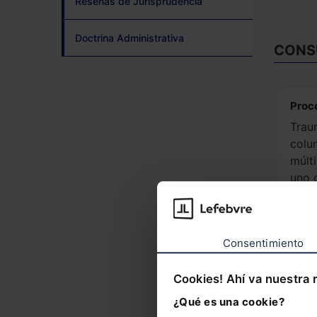
Reseñas de Jurisprudencia
Doctrina Administrativa
CONS
Proc
Trau
colu
múlt
uno 
impl
vía c
Consentimiento
Respo
Cookies! Ahí va nuestra 
Dema
cont
¿Qué es una cookie?
fall