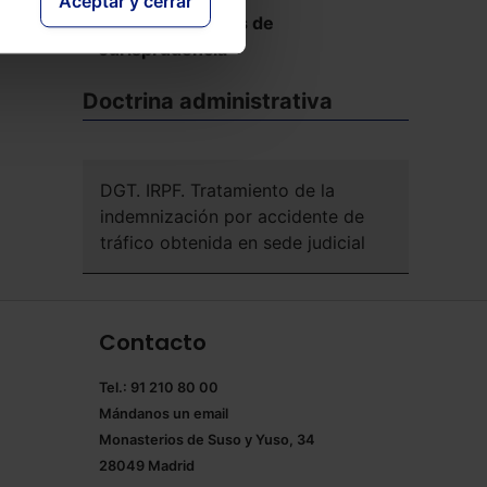
Aceptar y cerrar
Ver más Reseñas de
Jurisprudencia
Doctrina administrativa
DGT. IRPF. Tratamiento de la
indemnización por accidente de
tráfico obtenida en sede judicial
Contacto
Tel.: 91 210 80 00
Mándanos un
email
Monasterios de Suso y Yuso, 34
28049 Madrid