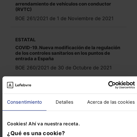
arrendamiento de vehículos con conductor
(RVTC)
BOE 261/2021 de 1 de Noviembre de 2021
ESTATAL
COVID-19. Nueva modificación de la regulación
de los controles sanitarios en los puntos de
entrada a España
BOE 260/2021 de 30 de Octubre de 2021
ESTATAL
Regulación del contenido de los acuerdos entre
Consentimiento
Detalles
Acerca de las cookies
Estado y ayuntamientos para la cesión de
tramos urbanos de carretera
BOE 260/2021 de 30 de Octubre de 2021
Cookies! Ahí va nuestra receta.
¿Qué es una cookie?