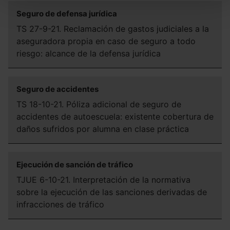
todas las cookies excepto aquellas imprescindibles.
También puedes
configurar
las cookies y
Seguro de defensa jurídica
seleccionar solo aquellas que quieras permitir en tu
TS 27-9-21. Reclamación de gastos judiciales a la
navegador. Si no seleccionas ninguna utilizaremos las
aseguradora propia en caso de seguro a todo
que sean indispensables para la navegación.
riesgo: alcance de la defensa jurídica
Saber más acerca de las cookies
Seguro de accidentes
TS 18-10-21. Póliza adicional de seguro de
accidentes de autoescuela: existente cobertura de
daños sufridos por alumna en clase práctica
Ejecución de sanción de tráfico
TJUE 6-10-21. Interpretación de la normativa
sobre la ejecución de las sanciones derivadas de
infracciones de tráfico