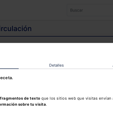
irculación
ntenido al que deseas acceder es exclusivo 
TENIDO EXCLUSIVO PARA SUSCRIPTORES
Detalles
receta.
olvidado tu contraseña?
fragmentos de texto
que los sitios web que visitas envían
ormación sobre tu visita
.
davía no te has suscrito, no pierdas está op