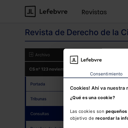
Revista de Derecho de la C
El co
Archivo
CS nº 123 noviembre 2023
CON
Consentimiento
Portada
Cookies! Ahí va nuestra 
¿Qué es una cookie?
Tribunas
¿Has 
Las cookies son
pequeños 
Consultas
(current)
objetivo de
recordar la inf
Si to