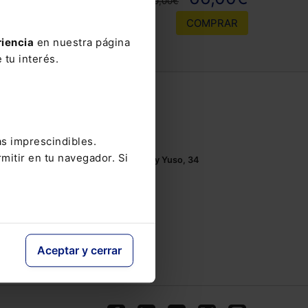
110,00€
COMPRAR
riencia
en nuestra página
 tu interés.
Contacto
Tel.: 91 210 80 00
as imprescindibles.
Mándanos un
email
mitir en tu navegador. Si
Monasterios de Suso y Yuso, 34
28049 Madrid
Aceptar y cerrar