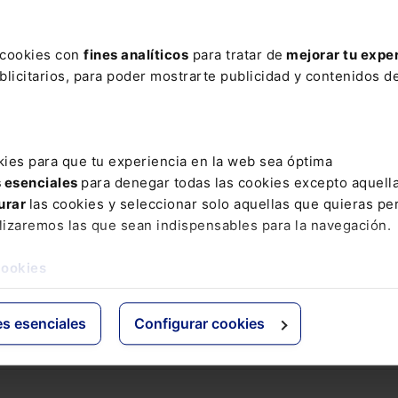
ere tu acceso con un
25% de descuento
.
s cookies con
fines analíticos
para tratar de
mejorar tu expe
licitarios, para poder mostrarte publicidad y contenidos de
ctos
Grupo Lefebvre
kies para que tu experiencia en la web sea óptima
s
ELS
s esenciales
para denegar todas las cookies excepto aquell
os Jurídicos
El Derecho
urar
las cookies y seleccionar solo aquellas que quieras per
 de Derecho
Espacio Asesoría
lizaremos las que sean indispensables para la navegación.
ácticas
Espacio Pymes
 Expertos
cookies
Básicos
Comentados
es esenciales
Configurar cookies