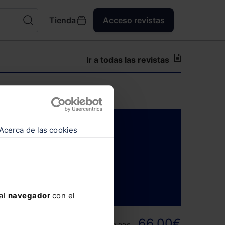
Tienda
Acceso revistas
Ir a todas las revistas
para suscriptores.
Acerca de las cookies
ENTRAR
 al
navegador
con el
ortunidad y
66,00€