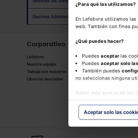
Reseñas de Jurisprudencia
¿Para qué las utilizamos?
adqui
Doctrina Administrativa
En Lefebvre utilizamos la
web. También con fines pub
¿Qué puedes hacer?
Corporativo
Produ
Puedes
aceptar
las coo
Lefebvre
Memento
Puedes
aceptar solo la
Nuestro equipo
Formulari
También puedes
config
Trabaja con nosotros
Manuales
no seleccionas ninguna uti
Librerías asociadas
Claves Pr
Mementos
Saber más acerca de las 
Códigos 
Códigos 
Packs
Aceptar solo las cooki