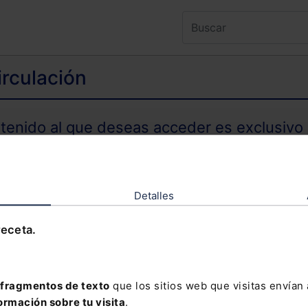
irculación
ntenido al que deseas acceder es exclusivo 
TENIDO EXCLUSIVO PARA SUSCRIPTORES
Detalles
receta.
olvidado tu contraseña?
fragmentos de texto
que los sitios web que visitas envían
ormación sobre tu visita
.
davía no te has suscrito, no pierdas está op