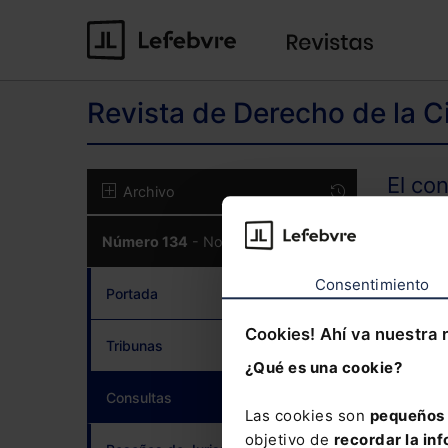
Revista de Derecho de la C
El co
Archivo
Número 134
- Noviembre 2024
CON
Consentimiento
Portada
Cookies! Ahí va nuestra 
Tribunas
¿Qué es una cookie?
¿Has 
Consultas
(current)
Las cookies son
pequeños 
objetivo de
recordar la inf
Si to