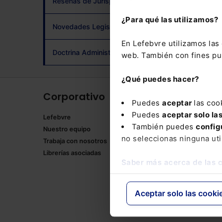
Reseñas de Jurisprudencia
adqui
¿Para qué las utilizamos?
Novedades Legislativas
En Lefebvre utilizamos la
Doctrina Administrativa
web. También con fines pub
¿Qué puedes hacer?
Corporativo
Produ
Puedes
aceptar
las coo
Puedes
aceptar solo la
Lefebvre
Memento
También puedes
config
Nuestro equipo
Formulari
no seleccionas ninguna uti
Trabaja con nosotros
Manuales
Librerías asociadas
Claves Pr
Saber más acerca de las 
Mementos
Códigos 
Códigos 
Aceptar solo las cooki
Packs