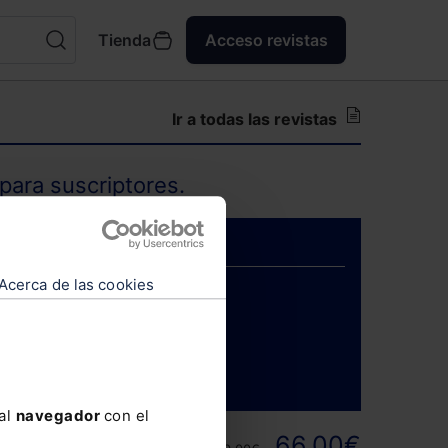
Tienda
Acceso revistas
Ir a todas las revistas
para suscriptores.
Acerca de las cookies
ENTRAR
 al
navegador
con el
ortunidad y
66,00€