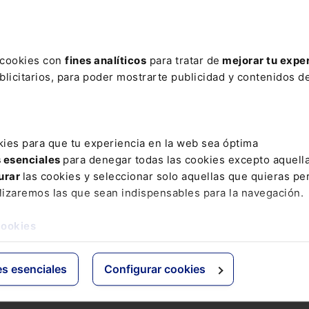
ere tu acceso con un
25% de descuento
.
s cookies con
fines analíticos
para tratar de
mejorar tu expe
licitarios, para poder mostrarte publicidad y contenidos de
ctos
Grupo Lefebvre
kies para que tu experiencia en la web sea óptima
s esenciales
para denegar todas las cookies excepto aquell
s
ELS
urar
las cookies y seleccionar solo aquellas que quieras per
os Jurídicos
El Derecho
lizaremos las que sean indispensables para la navegación.
 de Derecho
Espacio Asesoría
ácticas
Espacio Pymes
cookies
 Expertos
Básicos
Comentados
es esenciales
Configurar cookies