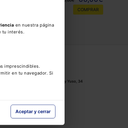
110,00€
COMPRAR
riencia
en nuestra página
 tu interés.
Contacto
as imprescindibles.
Tel.: 91 210 80 00
mitir en tu navegador. Si
Mándanos un
email
Monasterios de Suso y Yuso, 34
28049 Madrid
Aceptar y cerrar