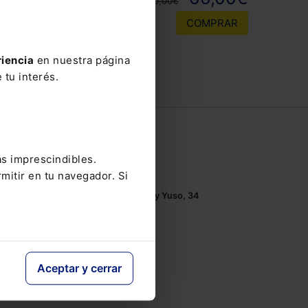
110,00€
COMPRAR
riencia
en nuestra página
 tu interés.
Contacto
as imprescindibles.
Tel.: 91 210 80 00
mitir en tu navegador. Si
Mándanos un
email
Monasterios de Suso y Yuso, 34
28049 Madrid
Aceptar y cerrar