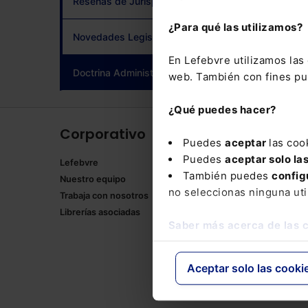
Reseñas de Jurisprudencia
adqui
¿Para qué las utilizamos?
Novedades Legislativas
En Lefebvre utilizamos la
Doctrina Administrativa
(current)
web. También con fines pub
¿Qué puedes hacer?
Corporativo
Produ
Puedes
aceptar
las coo
Puedes
aceptar solo la
Lefebvre
Memento
También puedes
config
Nuestro equipo
Formulari
no seleccionas ninguna uti
Trabaja con nosotros
Manuales
Librerías asociadas
Claves Pr
Saber más acerca de las 
Mementos
Códigos 
Códigos 
Aceptar solo las cooki
Packs