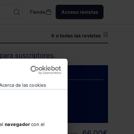
Tienda
Acceso revistas
Ir a todas las revistas
para suscriptores.
Acerca de las cookies
ENTRAR
 al
navegador
con el
ortunidad y
66,00€