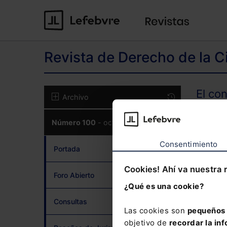
Revista de Derecho de la C
El co
Archivo
Número 100
- octubre 2021
CON
Consentimiento
Portada
Cookies! Ahí va nuestra 
Foro Abierto
¿Qué es una cookie?
¿Has 
Consultas
Las cookies son
pequeños 
objetivo de
recordar la inf
Si to