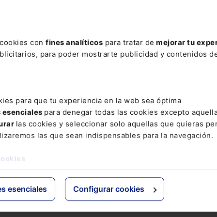
ere tu acceso con un
25% de descuento
.
s cookies con
fines analíticos
para tratar de
mejorar tu expe
licitarios, para poder mostrarte publicidad y contenidos de
ctos
Grupo Lefebvre
kies para que tu experiencia en la web sea óptima
s esenciales
para denegar todas las cookies excepto aquell
s
ELS
urar
las cookies y seleccionar solo aquellas que quieras per
os Jurídicos
El Derecho
lizaremos las que sean indispensables para la navegación.
 de Derecho
Espacio Asesoría
ácticas
Espacio Pymes
cookies
 Expertos
Básicos
Comentados
es esenciales
Configurar cookies