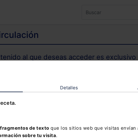
irculación
ntenido al que deseas acceder es exclusivo 
TENIDO EXCLUSIVO PARA SUSCRIPTORES
Detalles
receta.
olvidado tu contraseña?
fragmentos de texto
que los sitios web que visitas envían
ormación sobre tu visita
.
davía no te has suscrito, no pierdas está op