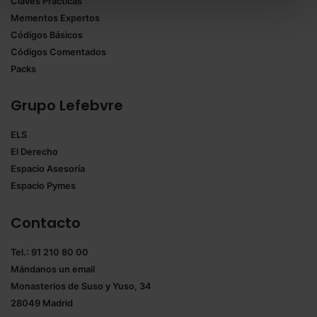
Claves Prácticas
todas las cookies excepto aquellas imprescindibles.
Mementos Expertos
También puedes
configurar
las cookies y
Códigos Básicos
seleccionar solo aquellas que quieras permitir en tu
Códigos Comentados
navegador. Si no seleccionas ninguna utilizaremos
Packs
las que sean indispensables para la navegación.
Grupo Lefebvre
Saber más acerca de las cookies
ELS
El Derecho
Espacio Asesoría
Espacio Pymes
Contacto
Tel.: 91 210 80 00
Mándanos un
email
Monasterios de Suso y Yuso, 34
28049 Madrid