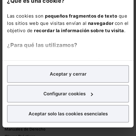
¿Qué es una cookie?
está oportunidad y adquiere tu acceso
con un
25% de descuento
.
Las cookies son
pequeños fragmentos de texto
que
66,00€
los sitios web que visitas envían al
navegador
con el
110,00€
objetivo de
recordar la información sobre tu visita
.
COMPRAR
¿Para qué las utilizamos?
Corporativo
En Lefebvre utilizamos las cookies con
fines
Lefebvre
analíticos
para tratar de
mejorar tu experiencia
en
Nuestro equipo
Aceptar y cerrar
nuestra página web. También con fines publicitarios,
Trabaja con nosotros
para poder mostrarte publicidad y contenidos de tu
Librerías asociadas
interés.
Configurar cookies
Productos
¿Qué puedes hacer?
Aceptar solo las cookies esenciales
Mementos
Puedes
aceptar
las cookies para que tu
Formularios Jurídicos
experiencia en la web sea óptima
Manuales de Derecho
Puedes
aceptar solo las esenciales
para denegar