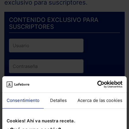
exclusivo para suscriptores.
CONTENIDO EXCLUSIVO PARA
SUSCRIPTORES
ENTRAR
Consentimiento
Detalles
Acerca de las cookies
¿Has olvidado tu contraseña?
Cookies! Ahí va nuestra receta.
Si todavía no te has suscrito, no pierdas