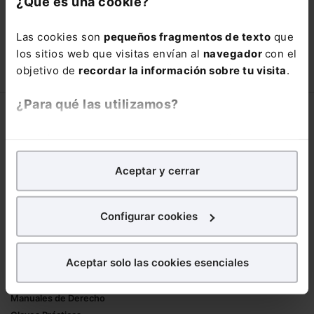
¿Qué es una cookie?
está oportunidad y adquiere tu acceso
con un
25% de descuento
.
Las cookies son
pequeños fragmentos de texto
que
66,00€
los sitios web que visitas envían al
navegador
con el
110,00€
objetivo de
recordar la información sobre tu visita
.
COMPRAR
¿Para qué las utilizamos?
Corporativo
En Lefebvre utilizamos las cookies con
fines
Lefebvre
analíticos
para tratar de
mejorar tu experiencia
en
Nuestro equipo
Aceptar y cerrar
nuestra página web. También con fines publicitarios,
Trabaja con nosotros
para poder mostrarte publicidad y contenidos de tu
Librerías asociadas
interés.
Configurar cookies
Productos
¿Qué puedes hacer?
Aceptar solo las cookies esenciales
Mementos
Puedes
aceptar
las cookies para que tu
Formularios Jurídicos
experiencia en la web sea óptima
Manuales de Derecho
Puedes
aceptar solo las esenciales
para denegar