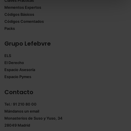
Claves Prácticas
todas las cookies excepto aquellas imprescindibles.
Mementos Expertos
También puedes
configurar
las cookies y
Códigos Básicos
seleccionar solo aquellas que quieras permitir en tu
Códigos Comentados
navegador. Si no seleccionas ninguna utilizaremos
Packs
las que sean indispensables para la navegación.
Grupo Lefebvre
Saber más acerca de las cookies
ELS
El Derecho
Espacio Asesoría
Espacio Pymes
Contacto
Tel.: 91 210 80 00
Mándanos un
email
Monasterios de Suso y Yuso, 34
28049 Madrid