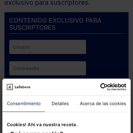
exclusivo para suscriptores.
CONTENIDO EXCLUSIVO PARA
SUSCRIPTORES
ENTRAR
Consentimiento
Detalles
Acerca de las cookies
¿Has olvidado tu contraseña?
Cookies! Ahí va nuestra receta.
Si todavía no te has suscrito, no pierdas