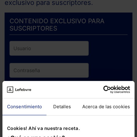
exclusivo para suscriptores.
CONTENIDO EXCLUSIVO PARA
SUSCRIPTORES
ENTRAR
Consentimiento
Detalles
Acerca de las cookies
¿Has olvidado tu contraseña?
Cookies! Ahí va nuestra receta.
Si todavía no te has suscrito, no pierdas