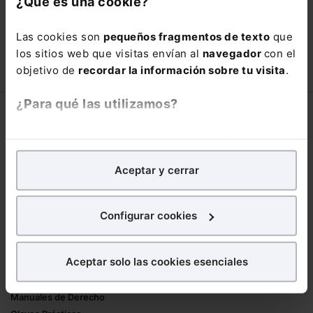
¿Qué es una cookie?
está oportunidad y adquiere tu acceso
con un
25% de descuento
.
Las cookies son
pequeños fragmentos de texto
que
66,00€
los sitios web que visitas envían al
navegador
con el
110,00€
objetivo de
recordar la información sobre tu visita
.
COMPRAR
¿Para qué las utilizamos?
Corporativo
En Lefebvre utilizamos las cookies con
fines
Lefebvre
analíticos
para tratar de
mejorar tu experiencia
en
Nuestro equipo
Aceptar y cerrar
nuestra página web. También con fines publicitarios,
Trabaja con nosotros
para poder mostrarte publicidad y contenidos de tu
Librerías asociadas
interés.
Configurar cookies
Productos
¿Qué puedes hacer?
Aceptar solo las cookies esenciales
Mementos
Puedes
aceptar
las cookies para que tu
Formularios Jurídicos
experiencia en la web sea óptima
Manuales de Derecho
Puedes
aceptar solo las esenciales
para denegar