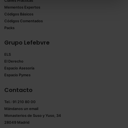
Claves Prácticas
todas las cookies excepto aquellas imprescindibles.
Mementos Expertos
También puedes
configurar
las cookies y
Códigos Básicos
seleccionar solo aquellas que quieras permitir en tu
Códigos Comentados
navegador. Si no seleccionas ninguna utilizaremos
Packs
las que sean indispensables para la navegación.
Grupo Lefebvre
Saber más acerca de las cookies
ELS
El Derecho
Espacio Asesoría
Espacio Pymes
Contacto
Tel.: 91 210 80 00
Mándanos un
email
Monasterios de Suso y Yuso, 34
28049 Madrid