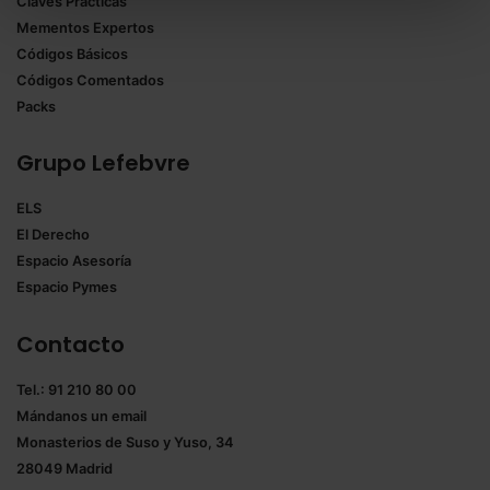
Claves Prácticas
todas las cookies excepto aquellas imprescindibles.
Mementos Expertos
También puedes
configurar
las cookies y
Códigos Básicos
seleccionar solo aquellas que quieras permitir en tu
Códigos Comentados
navegador. Si no seleccionas ninguna utilizaremos
Packs
las que sean indispensables para la navegación.
Grupo Lefebvre
Saber más acerca de las cookies
ELS
El Derecho
Espacio Asesoría
Espacio Pymes
Contacto
Tel.: 91 210 80 00
Mándanos un
email
Monasterios de Suso y Yuso, 34
28049 Madrid