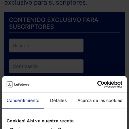
exclusivo para suscriptores.
CONTENIDO EXCLUSIVO PARA
SUSCRIPTORES
ENTRAR
Consentimiento
Detalles
Acerca de las cookies
¿Has olvidado tu contraseña?
Cookies! Ahí va nuestra receta.
Si todavía no te has suscrito, no pierdas