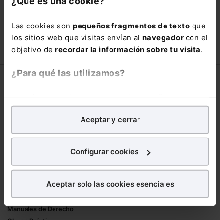
¿Qué es una cookie?
está oportunidad y adquiere tu acceso
con un
25% de descuento
.
Las cookies son
pequeños fragmentos de texto
que
66,00€
los sitios web que visitas envían al
navegador
con el
110,00€
objetivo de
recordar la información sobre tu visita
.
COMPRAR
¿Para qué las utilizamos?
Corporativo
En Lefebvre utilizamos las cookies con
fines
Lefebvre
analíticos
para tratar de
mejorar tu experiencia
en
Nuestro equipo
Aceptar y cerrar
nuestra página web. También con fines publicitarios,
Trabaja con nosotros
para poder mostrarte publicidad y contenidos de tu
Librerías asociadas
interés.
Configurar cookies
Productos
¿Qué puedes hacer?
Aceptar solo las cookies esenciales
Mementos
Puedes
aceptar
las cookies para que tu
Formularios Jurídicos
experiencia en la web sea óptima
Manuales de Derecho
Puedes
aceptar solo las esenciales
para denegar