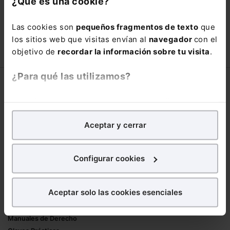
¿Qué es una cookie?
está oportunidad y adquiere tu acceso
con un
25% de descuento
.
Las cookies son
pequeños fragmentos de texto
que
66,00€
los sitios web que visitas envían al
navegador
con el
110,00€
objetivo de
recordar la información sobre tu visita
.
COMPRAR
¿Para qué las utilizamos?
Corporativo
En Lefebvre utilizamos las cookies con
fines
Lefebvre
analíticos
para tratar de
mejorar tu experiencia
en
Nuestro equipo
Aceptar y cerrar
nuestra página web. También con fines publicitarios,
Trabaja con nosotros
para poder mostrarte publicidad y contenidos de tu
Librerías asociadas
interés.
Configurar cookies
Productos
¿Qué puedes hacer?
Aceptar solo las cookies esenciales
Mementos
Puedes
aceptar
las cookies para que tu
Formularios Jurídicos
experiencia en la web sea óptima
Manuales de Derecho
Puedes
aceptar solo las esenciales
para denegar