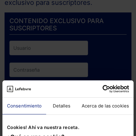
exclusivo para suscriptores.
CONTENIDO EXCLUSIVO PARA
SUSCRIPTORES
ENTRAR
Consentimiento
Detalles
Acerca de las cookies
¿Has olvidado tu contraseña?
Cookies! Ahí va nuestra receta.
Si todavía no te has suscrito, no pierdas