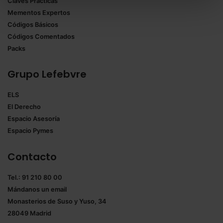
Claves Prácticas
todas las cookies excepto aquellas imprescindibles.
Mementos Expertos
También puedes
configurar
las cookies y
Códigos Básicos
seleccionar solo aquellas que quieras permitir en tu
Códigos Comentados
navegador. Si no seleccionas ninguna utilizaremos
Packs
las que sean indispensables para la navegación.
Grupo Lefebvre
Saber más acerca de las cookies
ELS
El Derecho
Espacio Asesoría
Espacio Pymes
Contacto
Tel.: 91 210 80 00
Mándanos un
email
Monasterios de Suso y Yuso, 34
28049 Madrid