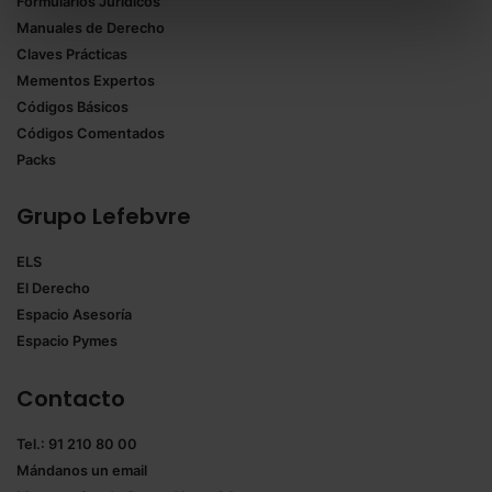
Formularios Jurídicos
Puedes
aceptar solo las esenciales
para denegar
Manuales de Derecho
todas las cookies excepto aquellas imprescindibles.
Claves Prácticas
También puedes
configurar
las cookies y
Mementos Expertos
seleccionar solo aquellas que quieras permitir en tu
Códigos Básicos
navegador. Si no seleccionas ninguna utilizaremos
Códigos Comentados
las que sean indispensables para la navegación.
Packs
Saber más acerca de las cookies
Grupo Lefebvre
ELS
El Derecho
Espacio Asesoría
Espacio Pymes
Contacto
Tel.: 91 210 80 00
Mándanos un
email