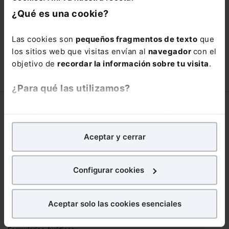
está oportunidad y adquiere tu acceso
¿Qué es una cookie?
con un
25% de descuento
.
66,00€
Las cookies son
pequeños fragmentos de texto
que
110,00€
los sitios web que visitas envían al
navegador
con el
COMPRAR
objetivo de
recordar la información sobre tu visita
.
¿Para qué las utilizamos?
Corporativo
En Lefebvre utilizamos las cookies con
fines
analíticos
para tratar de
mejorar tu experiencia
en
Lefebvre
Aceptar y cerrar
nuestra página web. También con fines publicitarios,
Nuestro equipo
para poder mostrarte publicidad y contenidos de tu
Trabaja con nosotros
interés.
Configurar cookies
Librerías asociadas
¿Qué puedes hacer?
Productos
Aceptar solo las cookies esenciales
Puedes
aceptar
las cookies para que tu
Mementos
experiencia en la web sea óptima