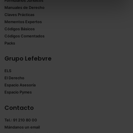
Formularios Jurídicos
Puedes
aceptar solo las esenciales
para denegar
Manuales de Derecho
todas las cookies excepto aquellas imprescindibles.
Claves Prácticas
También puedes
configurar
las cookies y
Mementos Expertos
seleccionar solo aquellas que quieras permitir en tu
Códigos Básicos
navegador. Si no seleccionas ninguna utilizaremos
Códigos Comentados
las que sean indispensables para la navegación.
Packs
Saber más acerca de las cookies
Grupo Lefebvre
ELS
El Derecho
Espacio Asesoría
Espacio Pymes
Contacto
Tel.: 91 210 80 00
Mándanos un
email