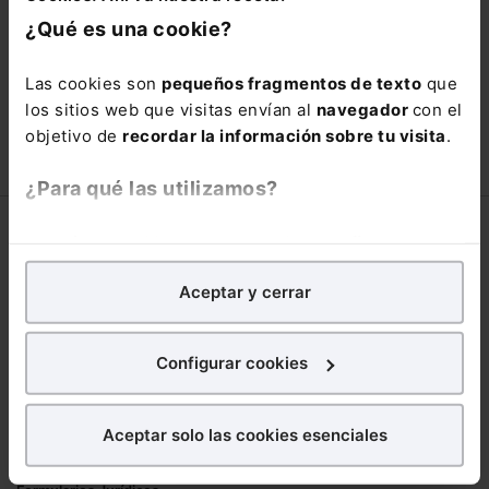
está oportunidad y adquiere tu acceso
¿Qué es una cookie?
con un
25% de descuento
.
66,00€
Las cookies son
pequeños fragmentos de texto
que
110,00€
los sitios web que visitas envían al
navegador
con el
COMPRAR
objetivo de
recordar la información sobre tu visita
.
¿Para qué las utilizamos?
Corporativo
En Lefebvre utilizamos las cookies con
fines
analíticos
para tratar de
mejorar tu experiencia
en
Lefebvre
Aceptar y cerrar
nuestra página web. También con fines publicitarios,
Nuestro equipo
para poder mostrarte publicidad y contenidos de tu
Trabaja con nosotros
interés.
Configurar cookies
Librerías asociadas
¿Qué puedes hacer?
Productos
Aceptar solo las cookies esenciales
Puedes
aceptar
las cookies para que tu
Mementos
experiencia en la web sea óptima