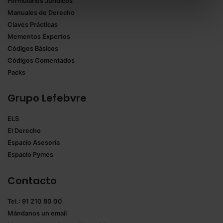
Formularios Jurídicos
Puedes
aceptar solo las esenciales
para denegar
Manuales de Derecho
todas las cookies excepto aquellas imprescindibles.
Claves Prácticas
También puedes
configurar
las cookies y
Mementos Expertos
seleccionar solo aquellas que quieras permitir en tu
Códigos Básicos
navegador. Si no seleccionas ninguna utilizaremos
Códigos Comentados
las que sean indispensables para la navegación.
Packs
Saber más acerca de las cookies
Grupo Lefebvre
ELS
El Derecho
Espacio Asesoría
Espacio Pymes
Contacto
Tel.: 91 210 80 00
Mándanos un
email