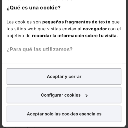
está oportunidad y adquiere tu acceso
¿Qué es una cookie?
con un
25% de descuento
.
66,00€
Las cookies son
pequeños fragmentos de texto
que
110,00€
los sitios web que visitas envían al
navegador
con el
COMPRAR
objetivo de
recordar la información sobre tu visita
.
¿Para qué las utilizamos?
Corporativo
En Lefebvre utilizamos las cookies con
fines
analíticos
para tratar de
mejorar tu experiencia
en
Lefebvre
Aceptar y cerrar
nuestra página web. También con fines publicitarios,
Nuestro equipo
para poder mostrarte publicidad y contenidos de tu
Trabaja con nosotros
interés.
Configurar cookies
Librerías asociadas
¿Qué puedes hacer?
Productos
Aceptar solo las cookies esenciales
Puedes
aceptar
las cookies para que tu
Mementos
experiencia en la web sea óptima