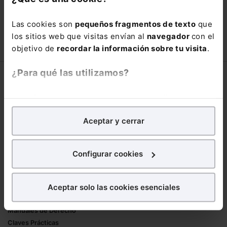
con un
25% de descuento
.
Las cookies son
pequeños fragmentos de texto
que
66,00€
los sitios web que visitas envían al
navegador
con el
110,00€
objetivo de
recordar la información sobre tu visita
.
COMPRAR
¿Para qué las utilizamos?
Corporativo
En Lefebvre utilizamos las cookies con
fines
Lefebvre
analíticos
para tratar de
mejorar tu experiencia
en
Nuestro equipo
Aceptar y cerrar
nuestra página web. También con fines publicitarios,
Trabaja con nosotros
para poder mostrarte publicidad y contenidos de tu
Librerías asociadas
interés.
Configurar cookies
Productos
¿Qué puedes hacer?
Aceptar solo las cookies esenciales
Mementos
Puedes
aceptar
las cookies para que tu
Formularios Jurídicos
experiencia en la web sea óptima
Manuales de Derecho
Puedes
aceptar solo las esenciales
para denegar
Claves Prácticas