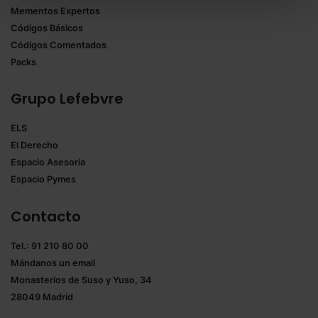
todas las cookies excepto aquellas imprescindibles.
Mementos Expertos
También puedes
configurar
las cookies y
Códigos Básicos
seleccionar solo aquellas que quieras permitir en tu
Códigos Comentados
navegador. Si no seleccionas ninguna utilizaremos
Packs
las que sean indispensables para la navegación.
Grupo Lefebvre
Saber más acerca de las cookies
ELS
El Derecho
Espacio Asesoría
Espacio Pymes
Contacto
Tel.: 91 210 80 00
Mándanos un
email
Monasterios de Suso y Yuso, 34
28049 Madrid