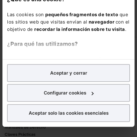
con un
25% de descuento
.
Las cookies son
pequeños fragmentos de texto
que
66,00€
los sitios web que visitas envían al
navegador
con el
110,00€
objetivo de
recordar la información sobre tu visita
.
COMPRAR
¿Para qué las utilizamos?
Corporativo
En Lefebvre utilizamos las cookies con
fines
Lefebvre
analíticos
para tratar de
mejorar tu experiencia
en
Nuestro equipo
Aceptar y cerrar
nuestra página web. También con fines publicitarios,
Trabaja con nosotros
para poder mostrarte publicidad y contenidos de tu
Librerías asociadas
interés.
Configurar cookies
Productos
¿Qué puedes hacer?
Aceptar solo las cookies esenciales
Mementos
Puedes
aceptar
las cookies para que tu
Formularios Jurídicos
experiencia en la web sea óptima
Manuales de Derecho
Puedes
aceptar solo las esenciales
para denegar
Claves Prácticas