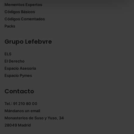
todas las cookies excepto aquellas imprescindibles.
Mementos Expertos
También puedes
configurar
las cookies y
Códigos Básicos
seleccionar solo aquellas que quieras permitir en tu
Códigos Comentados
navegador. Si no seleccionas ninguna utilizaremos
Packs
las que sean indispensables para la navegación.
Grupo Lefebvre
Saber más acerca de las cookies
ELS
El Derecho
Espacio Asesoría
Espacio Pymes
Contacto
Tel.: 91 210 80 00
Mándanos un
email
Monasterios de Suso y Yuso, 34
28049 Madrid