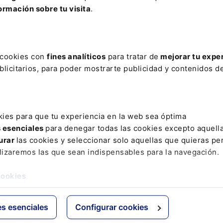
ormación sobre tu visita
.
ere tu acceso con un
25% de descuento
.
s cookies con
fines analíticos
para tratar de
mejorar tu expe
licitarios, para poder mostrarte publicidad y contenidos de
kies para que tu experiencia en la web sea óptima
ctos
Grupo Lefebvre
s esenciales
para denegar todas las cookies excepto aquell
urar
las cookies y seleccionar solo aquellas que quieras per
s
ELS
lizaremos las que sean indispensables para la navegación.
os Jurídicos
El Derecho
 de Derecho
Espacio Asesoría
cookies
ácticas
Espacio Pymes
 Expertos
Básicos
es esenciales
Configurar cookies
Comentados