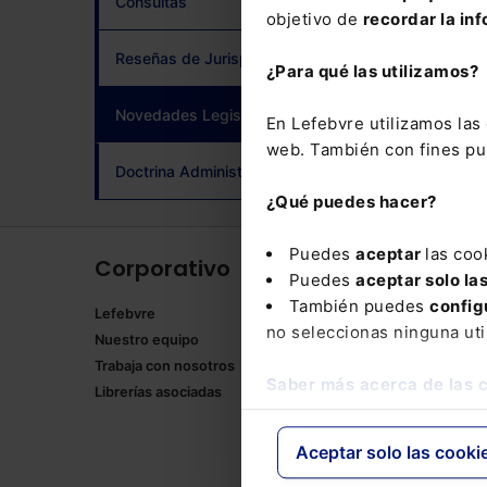
Consultas
objetivo de
recordar la inf
adqui
Reseñas de Jurisprudencia
¿Para qué las utilizamos?
Novedades Legislativas
(current)
En Lefebvre utilizamos la
web. También con fines pub
Doctrina Administrativa
¿Qué puedes hacer?
Puedes
aceptar
las coo
Corporativo
Produ
Puedes
aceptar solo la
También puedes
config
Lefebvre
Memento
no seleccionas ninguna uti
Nuestro equipo
Formulari
Trabaja con nosotros
Manuales
Saber más acerca de las 
Librerías asociadas
Claves Pr
Mementos
Códigos 
Aceptar solo las cooki
Códigos 