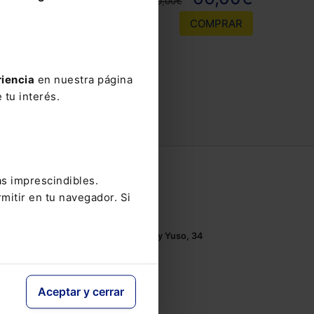
110,00€
COMPRAR
riencia
en nuestra página
 tu interés.
Contacto
as imprescindibles.
mitir en tu navegador. Si
Tel.: 91 210 80 00
Mándanos un
email
Monasterios de Suso y Yuso, 34
28049 Madrid
Aceptar y cerrar