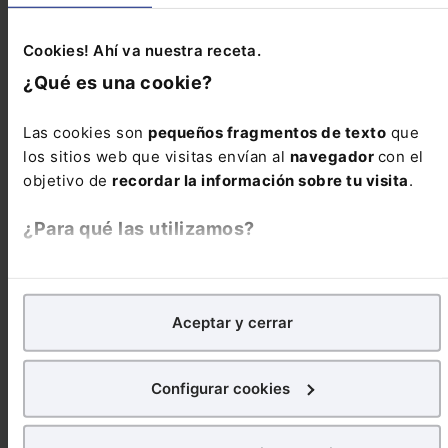
las Illes Balears -EDL 2017/264256-
Trascendencia y finalidad La presente ley tiene
Cookies! Ahí va nuestra receta.
...
¿Qué es una cookie?
Reseñas de jurisprudencia
Las cookies son
pequeños fragmentos de texto
que
los sitios web que visitas envían al
navegador
con el
objetivo de
recordar la información sobre tu visita
.
El laudo arbitral en bien de dominio público
calificado como demanial
¿Para qué las utilizamos?
En Lefebvre utilizamos las cookies con
fines
Competencia en la restauración del orden
analíticos
para tratar de
mejorar tu experiencia
en
urbanístico infringido
Aceptar y cerrar
nuestra página web. También con fines publicitarios,
para poder mostrarte publicidad y contenidos de tu
interés.
Configurar cookies
Legitimación en incidente de ejecución de
sentencia
¿Qué puedes hacer?