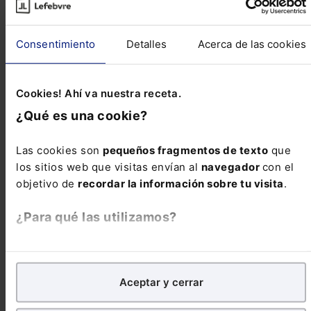
NORMATIVA AUTONÓMICA CATALUÑA Ley
3/2019, de 17 de junio, de los espacios
Consentimiento
Detalles
Acerca de las cookies
agrarios - EDL 2019/22263- Trascendencia y
finalidad El objeto de la presente ley es
regular la planificación y ...
Cookies! Ahí va nuestra receta.
¿Qué es una cookie?
Reseñas de jurisprudencia
Las cookies son
pequeños fragmentos de texto
que
los sitios web que visitas envían al
navegador
con el
objetivo de
recordar la información sobre tu visita
.
Contencioso-administrativo
Plazo de prescripción de los gastos de
¿Para qué las utilizamos?
urbanización
En Lefebvre utilizamos las cookies con
fines
analíticos
para tratar de
mejorar tu experiencia
en
Contencioso-administrativo
Aceptar y cerrar
nuestra página web. También con fines publicitarios,
Naturaleza normativa del plan hidrológico
para poder mostrarte publicidad y contenidos de tu