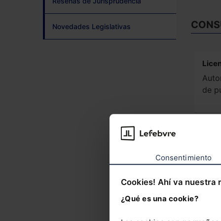
Reseñas de Jurisprudencia
CONS
Novedades Legislativas
Licen
Autor
de p
Aspec
urba
Obra
Consentimiento
admi
Cookies! Ahí va nuestra 
¿Qué es una cookie?
Licen
Cadu