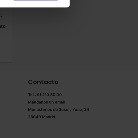
,
nto
a
Contacto
Tel.: 91 210 80 00
Mándanos un
email
Monasterios de Suso y Yuso, 34
28049 Madrid