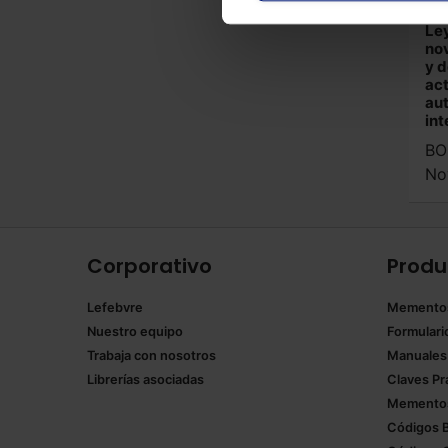
Ba
Ley
nov
y d
act
aut
in
BO
No
Corporativo
Produ
Lefebvre
Memento
Nuestro equipo
Formulari
Trabaja con nosotros
Manuales
Librerías asociadas
Claves Pr
Mementos
Códigos 