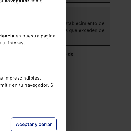
 al
navegador
con el
ADMINISTRATIVO
Caducidad del restablecimiento de
la legalidad: obras que exceden de
riencia
en nuestra página
la conservación
 tu interés.
Ver más Reseñas de
e
Jurisprudencia
 1
as imprescindibles.
ra
mitir en tu navegador. Si
io
Aceptar y cerrar