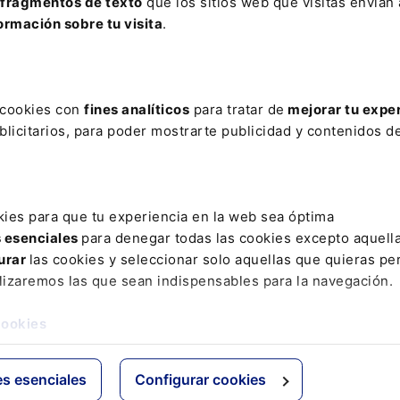
fragmentos de texto
que los sitios web que visitas envían
lición
la hoja de aprecio
ormación sobre tu visita
.
dades Legislativas
s cookies con
fines analíticos
para tratar de
mejorar tu expe
licitarios, para poder mostrarte publicidad y contenidos de
rmativa autonómica -
Normativa autonómica -
dalucía
Andalucía
reto Ley 11/2022, de 29 de
Decreto 550/2022, de 29 d
iembre, por el que se
noviembre, por el que se
ifica la Ley 7/2021, de 1 de
aprueba el Reglamento
kies para que tu experiencia en la web sea óptima
iembre, de impulso para la
General de la Ley 7/2021, de
s esenciales
para denegar todas las cookies excepto aquell
tenibilidad del territorio de
de diciembre, de impulso pa
urar
las cookies y seleccionar solo aquellas que quieras per
dalucía
la sostenibilidad del territor
de Andalucía
lizaremos las que sean indispensables para la navegación.
JA 232/2022 de 2 de
BOJA 232/2022 de 2 de
ciembre de 2022
cookies
Diciembre de 2022
es esenciales
Configurar cookies
rmativa autonómica -
Normativa autonómica -