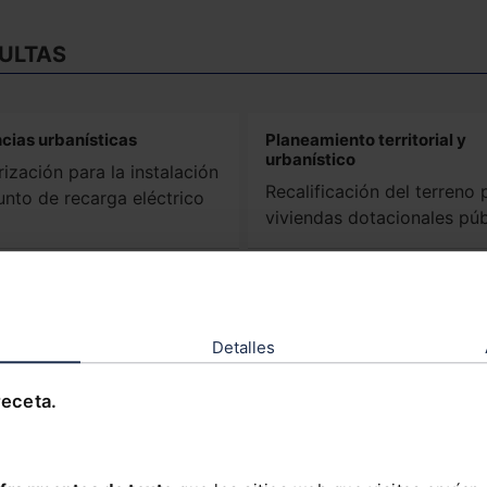
ULTAS
cias urbanísticas
Planeamiento territorial y
urbanístico
ización para la instalación
Recalificación del terreno 
unto de recarga eléctrico
viviendas dotacionales púb
tos penales / Disciplina
Licencias urbanísticas
nística
Solicitud de autorización 
s ilegales: procedimiento
Detalles
cambio de actividad en loc
nistrativo y penal
receta.
cias urbanísticas
Expropiaciones urbanística
cidad de licencia de
Justiprecio inferior al fijad