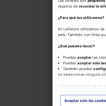
Las cookies son
pequeños 
demo
objetivo de
recordar la inf
¿Para qué las utilizamos?
Nove
En Lefebvre utilizamos la
web. También con fines pub
No
An
¿Qué puedes hacer?
Dec
nov
mod
Puedes
aceptar
las coo
dic
Puedes
aceptar solo la
sos
También puedes
config
An
no seleccionas ninguna uti
BO
Di
Saber más acerca de las 
Aceptar solo las cooki
No