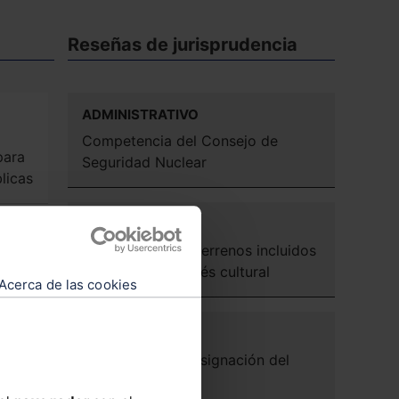
Reseñas de jurisprudencia
ADMINISTRATIVO
Competencia del Consejo de
para
Seguridad Nuclear
licas
ADMINISTRATIVO
Expropiación en terrenos incluidos
de
en paraje de interés cultural
Acerca de las cookies
al
ADMINISTRATIVO
Efectos de la consignación del
s
justiprecio
o en