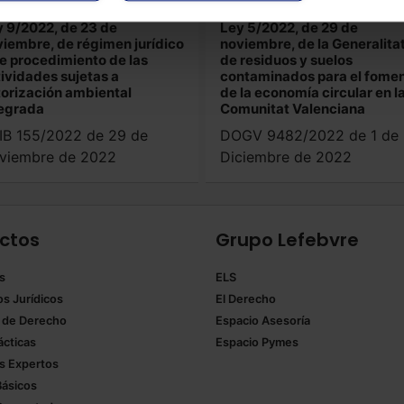
leares
C.Valenciana
 9/2022, de 23 de
Ley 5/2022, de 29 de
iembre, de régimen jurídico
noviembre, de la Generalitat
e procedimiento de las
de residuos y suelos
ividades sujetas a
contaminados para el fome
orización ambiental
de la economía circular en l
tegrada
Comunitat Valenciana
IB 155/2022 de 29 de
DOGV 9482/2022 de 1 de
viembre de 2022
Diciembre de 2022
ctos
Grupo Lefebvre
s
ELS
os Jurídicos
El Derecho
 de Derecho
Espacio Asesoría
ácticas
Espacio Pymes
 Expertos
Básicos