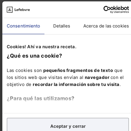
Novedades Legislativas
Consentimiento
Detalles
Acerca de las cookies
ESTATAL - Ley 9/2018, de 5 de diciembre, por
la que se modifica la Ley 21/2013, de 9 de
diciembre, de evaluación ambiental, la Ley
Cookies! Ahí va nuestra receta.
21/2015, de 20 de julio, por la que se modifica
¿Qué es una cookie?
la Ley 43/2003, de ...
Las cookies son
pequeños fragmentos de texto
que
los sitios web que visitas envían al
navegador
con el
Reseñas de jurisprudencia
objetivo de
recordar la información sobre tu visita
.
¿Para qué las utilizamos?
Contencioso-administrativo
Indebida inadmisión de solicitud de concesión
En Lefebvre utilizamos las cookies con
fines
demanial
analíticos
para tratar de
mejorar tu experiencia
en
Aceptar y cerrar
nuestra página web. También con fines publicitarios,