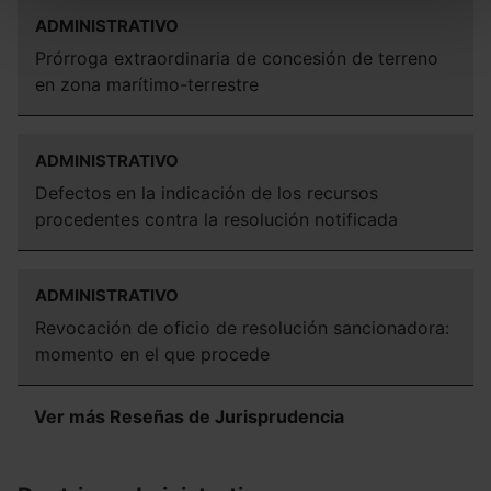
todas las cookies excepto aquellas imprescindibles.
ADMINISTRATIVO
También puedes
configurar
las cookies y
Prórroga extraordinaria de concesión de terreno
seleccionar solo aquellas que quieras permitir en tu
en zona marítimo-terrestre
navegador. Si no seleccionas ninguna utilizaremos las
que sean indispensables para la navegación.
ADMINISTRATIVO
Saber más acerca de las cookies
Defectos en la indicación de los recursos
procedentes contra la resolución notificada
ADMINISTRATIVO
Revocación de oficio de resolución sancionadora:
momento en el que procede
Ver más Reseñas de Jurisprudencia