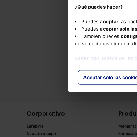
Sust
¿Qué puedes hacer?
lice
Puedes
aceptar
las coo
Puedes
aceptar solo la
Nove
También puedes
config
no seleccionas ninguna uti
AU
Saber más acerca de las 
BA
- L
Aceptar solo las cooki
nor
turi
Corporativo
Produ
Lefebvre
Memento
Nuestro equipo
Formulari