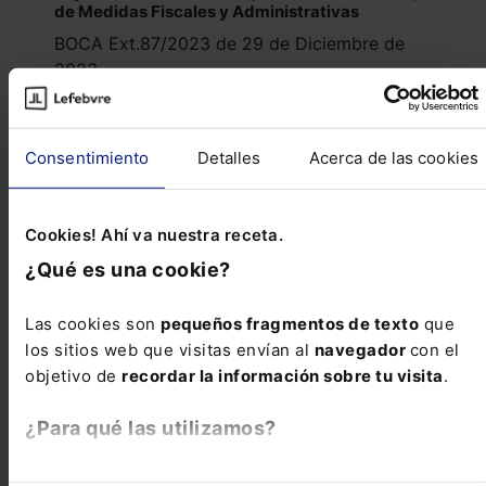
de Medidas Fiscales y Administrativas
BOCA Ext.87/2023 de 29 de Diciembre de
2023
Normativa autonómica - Galicia
Consentimiento
Detalles
Acerca de las cookies
Ley 10/2023, de 28 de diciembre, de medidas
fiscales y administrativas
DOG 246/2023 de 29 de Diciembre de 2023
Cookies! Ahí va nuestra receta.
¿Qué es una cookie?
Normativa autonómica - País Vasco
Las cookies son
pequeños fragmentos de texto
que
Ley 18/2023, de 21 de diciembre, de
modificación de la Ley 2/2006, de 30 de junio,
los sitios web que visitas envían al
navegador
con el
de Suelo y Urbanismo
objetivo de
recordar la información sobre tu visita
.
BOPV 3/2024 de 4 de Enero de 2024
¿Para qué las utilizamos?
Normativa autonómica - C. Valenciana
En Lefebvre utilizamos las cookies con
fines