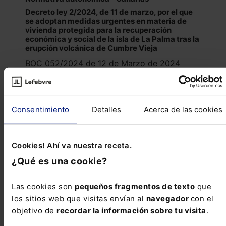
Decreto ley 2/2024, de 11 de marzo, por el que
se adoptan medidas urgentes en materia de
vivienda protegida para la recuperación
económica y social de la isla de La Palma tras la
erupción volcánica de Cumbre Vieja
BOC 052/2024 de 12 de Marzo de 2024
Normativa autonómica - Canarias
Consentimiento
Detalles
Acerca de las cookies
Decreto-ley 3/2024, de 11 de marzo, de
medidas en materia agraria para la
recuperación económica y social de la isla de La
Palma tras la erupción volcánica de Cumbre
Cookies! Ahí va nuestra receta.
Vieja
¿Qué es una cookie?
BOC 52/2024 de 12 de Marzo de 2024
Las cookies son
pequeños fragmentos de texto
que
Reseñas de jurisprudencia
los sitios web que visitas envían al
navegador
con el
objetivo de
recordar la información sobre tu visita
.