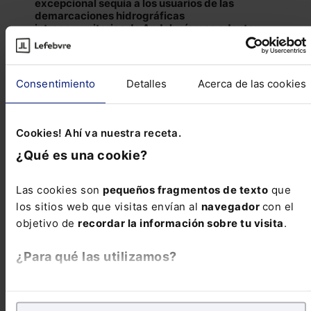
excepcional sequía a los usuarios de las
demarcaciones hidrográficas
intracomunitarias de Andalucía y se adoptan
medidas urgentes, administrativas y fiscales,
de apoyo al sector agrario
BOJA 23/2024 de 1 de Febrero de 2024
Consentimiento
Detalles
Acerca de las cookies
Normativa autonómica - Canarias
Cookies! Ahí va nuestra receta.
Decreto Ley 1/2024, de 19 de febrero, de
medidas urgentes en materia de vivienda
¿Qué es una cookie?
BOC 37/2024 de 20 de Febrero de 2024
Las cookies son
pequeños fragmentos de texto
que
los sitios web que visitas envían al
navegador
con el
Normativa autonómica - Castilla-La Mancha
objetivo de
recordar la información sobre tu visita
.
Decreto 3/2024, de 22 de enero, por el que se
regula el Municipio Turístico en Castilla-La
¿Para qué las utilizamos?
Mancha
DOCM 21/2024 de 30 de Enero de 2024
En Lefebvre utilizamos las cookies con
fines
analíticos
para tratar de
mejorar tu experiencia
en