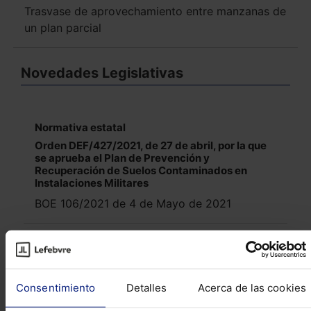
Trasvase de aprovechamiento entre manzanas de
un plan parcial
Novedades Legislativas
Normativa estatal
Orden DEF/427/2021, de 27 de abril, por la que
se aprueba el Plan de Prevención y
Recuperación de Suelos Contaminados en
Instalaciones Militares
BOE 106/2021 de 4 de Mayo de 2021
Normativa autonómica - Cantabria
Ley de Cantabria 2/2021, de 28 de abril, por la
que se declara el Parque Natural de las Dunas
Consentimiento
Detalles
Acerca de las cookies
de Liencres y Costa Quebrada