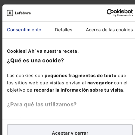
Novedades Legislativas
Consentimiento
Detalles
Acerca de las cookies
NORMATIVA AUTONÓMICA BALEARES
Decreto Legislativo 1/2020, de 28 de agosto,
por el que se aprueba el texto refundido de la
Cookies! Ahí va nuestra receta.
Ley de evaluación ambiental de las Illes
¿Qué es una cookie?
Balears -EDL 2020/26359- ...
Las cookies son
pequeños fragmentos de texto
que
Reseñas de jurisprudencia
los sitios web que visitas envían al
navegador
con el
objetivo de
recordar la información sobre tu visita
.
Contencioso-administrativo
¿Para qué las utilizamos?
Programa de prevención y gestión de residuos
En Lefebvre utilizamos las cookies con
fines
analíticos
para tratar de
mejorar tu experiencia
en
Aceptar y cerrar
Contencioso-administrativo
nuestra página web. También con fines publicitarios,