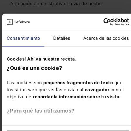
Actuación administrativa en vía de hecho
Novedades Legislativas
Consentimiento
Detalles
Acerca de las cookies
NORMATIVA AUTONÓMICA
CATALUÑA Orden TES/195/2019, de 29 de
octubre, sobre normalización de las claves
Cookies! Ahí va nuestra receta.
urbanísticas y los requerimientos técnicos de
¿Qué es una cookie?
presentación de los instrumentos de pl...
Las cookies son
pequeños fragmentos de texto
que
Reseñas de jurisprudencia
los sitios web que visitas envían al
navegador
con el
objetivo de
recordar la información sobre tu visita
.
¿Para qué las utilizamos?
Constitucional
Nulidad de usos del suelo por protección del
En Lefebvre utilizamos las cookies con
fines
medio ambiente