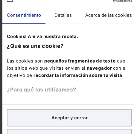
Normativa autonómica – Castilla-La Mancha
Consentimiento
Detalles
Acerca de las cookies
Medidas administrativas y tributarias de
Castilla-La Mancha
DOCM 73/2025 de 15 de Abril de 2025
Cookies! Ahí va nuestra receta.
¿Qué es una cookie?
Normativa autonómica – C. Valenciana
Medidas urbanísticas para favorecer la
Las cookies son
pequeños fragmentos de texto
que
reconstrucción de municipios afectados por la
los sitios web que visitas envían al
navegador
con el
dana en la Comunidad Valenciana
objetivo de
recordar la información sobre tu visita
.
DOGV 10089/2025 de 16 de Abril de 2025
¿Para qué las utilizamos?
Ver más Novedades Legislativas
En Lefebvre utilizamos las cookies con
fines
Reseñas de jurisprudencia
analíticos
para tratar de
mejorar tu experiencia
en
Aceptar y cerrar
nuestra página web. También con fines publicitarios,
para poder mostrarte publicidad y contenidos de tu
interés.