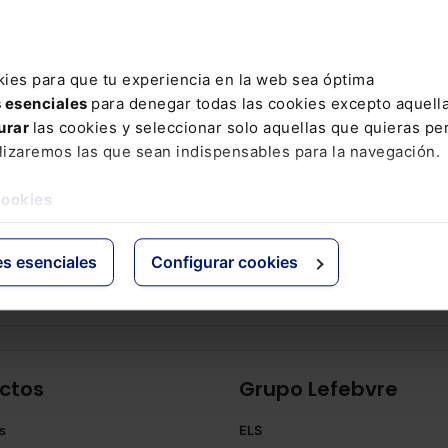
diente de legalización de
Incumplimiento de la parce
ina
mínima edificable en vivie
construida
kies para que tu experiencia en la web sea óptima
s esenciales
para denegar todas las cookies excepto aquell
urar
las cookies y seleccionar solo aquellas que quieras per
dades Legislativas
lizaremos las que sean indispensables para la navegación.
cookies
ATAL
l Decreto-ley 18/2018, de 8 de noviembre, sobre medidas
entes en materia de carreteras -EDL 2018/125255 -
es esenciales
Configurar cookies
scendencia y finalidad
 Real Decreto-ley tiene...
ctos
Grupo Lefebvre
s
ELS