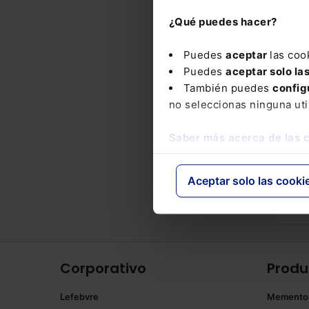
Expe
pisc
¿Qué puedes hacer?
Puedes
aceptar
las coo
Puedes
aceptar solo la
También puedes
config
Nove
no seleccionas ninguna uti
Saber más acerca de las 
EST
Rea
urg
Aceptar solo las cooki
Tra
Este
Corporativo
Produ
Lefebvre
Memento