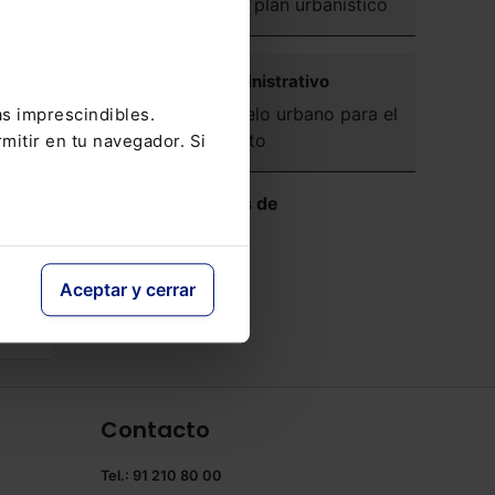
tramitación de un plan urbanístico
la
nda
Contencioso-administrativo
Valoración del suelo urbano para el
as imprescindibles.
cálculo del finiquito
mitir en tu navegador. Si
Ver más Reseñas de
Jurisprudencia
Aceptar y cerrar
Contacto
Tel.: 91 210 80 00