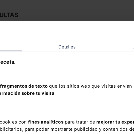
ULTAS
ución del planeamiento
Licencias
mplimiento e inactividad
Solicitud de prórroga de
Detalles
Ayuntamiento en
licencia afectada por
diente de reparcelación
caducidad
receta.
ncias
Ejecución del planeamiento
fragmentos de texto
que los sitios web que visitas envían
lución de fianza por
Normalización de fincas
ormación sobre tu visita
.
ión de residuos
resultantes de proyecto d
parcelación
s cookies con
fines analíticos
para tratar de
mejorar tu expe
plina urbanística.
Planeamiento territorial y
licitarios, para poder mostrarte publicidad y contenidos de
urbanístico