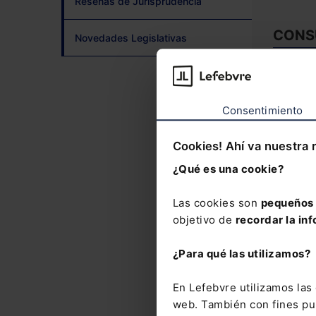
Reseñas de Jurisprudencia
CONS
Novedades Legislativas
Ejec
Incu
Consentimiento
del 
expe
Cookies! Ahí va nuestra 
¿Qué es una cookie?
Lice
Las cookies son
pequeños 
Devo
objetivo de
recordar la inf
gest
¿Para qué las utilizamos?
En Lefebvre utilizamos la
Disci
web. También con fines pub