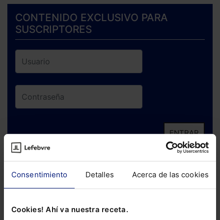
CONTENIDO EXCLUSIVO PARA
SUSCRIPTORES
ENTRAR
¿Has olvidado tu contraseña?
Consentimiento
Detalles
Acerca de las cookies
Si todavía no te has suscrito, no pierdas
está oportunidad y adquiere tu acceso
Cookies! Ahí va nuestra receta.