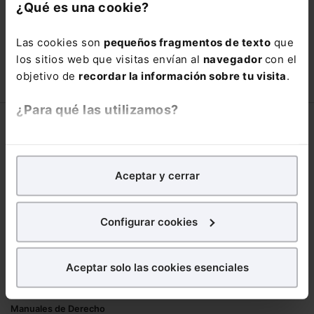
con un
25% de descuento
.
¿Qué es una cookie?
66,00€
110,00€
Las cookies son
pequeños fragmentos de texto
que
COMPRAR
los sitios web que visitas envían al
navegador
con el
objetivo de
recordar la información sobre tu visita
.
¿Para qué las utilizamos?
Corporativo
En Lefebvre utilizamos las cookies con
fines
Lefebvre
analíticos
para tratar de
mejorar tu experiencia
en
Aceptar y cerrar
Nuestro equipo
nuestra página web. También con fines publicitarios,
Trabaja con nosotros
para poder mostrarte publicidad y contenidos de tu
Librerías asociadas
interés.
Configurar cookies
Productos
¿Qué puedes hacer?
Aceptar solo las cookies esenciales
Mementos
Puedes
aceptar
las cookies para que tu
Formularios Jurídicos
experiencia en la web sea óptima
Manuales de Derecho
Puedes
aceptar solo las esenciales
para denegar