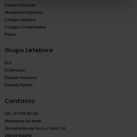
Claves Prácticas
todas las cookies excepto aquellas imprescindibles.
Mementos Expertos
También puedes
configurar
las cookies y
Códigos Básicos
seleccionar solo aquellas que quieras permitir en tu
Códigos Comentados
navegador. Si no seleccionas ninguna utilizaremos
Packs
las que sean indispensables para la navegación.
Grupo Lefebvre
Saber más acerca de las cookies
ELS
El Derecho
Espacio Asesoría
Espacio Pymes
Contacto
Tel.: 91 210 80 00
Mándanos un
email
Monasterios de Suso y Yuso, 34
28049 Madrid