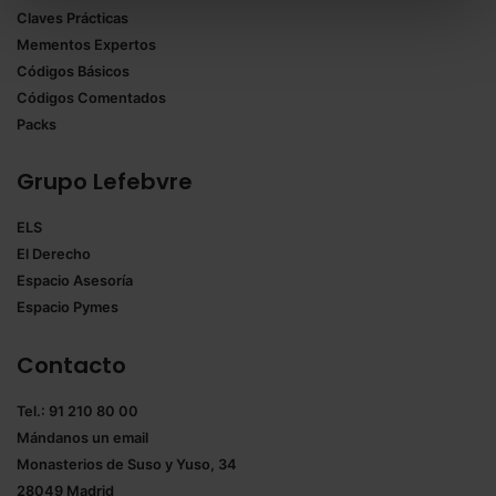
Claves Prácticas
todas las cookies excepto aquellas imprescindibles.
Mementos Expertos
También puedes
configurar
las cookies y
Códigos Básicos
seleccionar solo aquellas que quieras permitir en tu
Códigos Comentados
navegador. Si no seleccionas ninguna utilizaremos
Packs
las que sean indispensables para la navegación.
Grupo Lefebvre
Saber más acerca de las cookies
ELS
El Derecho
Espacio Asesoría
Espacio Pymes
Contacto
Tel.: 91 210 80 00
Mándanos un
email
Monasterios de Suso y Yuso, 34
28049 Madrid