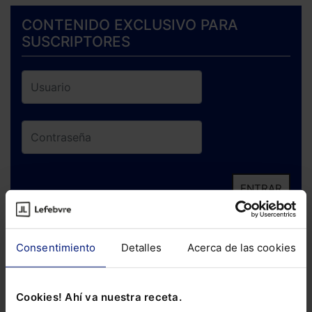
CONTENIDO EXCLUSIVO PARA
SUSCRIPTORES
ENTRAR
¿Has olvidado tu contraseña?
Consentimiento
Detalles
Acerca de las cookies
Si todavía no te has suscrito, no pierdas
está oportunidad y adquiere tu acceso
Cookies! Ahí va nuestra receta.