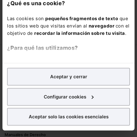
con un
25% de descuento
.
¿Qué es una cookie?
66,00€
110,00€
Las cookies son
pequeños fragmentos de texto
que
COMPRAR
los sitios web que visitas envían al
navegador
con el
objetivo de
recordar la información sobre tu visita
.
¿Para qué las utilizamos?
Corporativo
En Lefebvre utilizamos las cookies con
fines
Lefebvre
analíticos
para tratar de
mejorar tu experiencia
en
Aceptar y cerrar
Nuestro equipo
nuestra página web. También con fines publicitarios,
Trabaja con nosotros
para poder mostrarte publicidad y contenidos de tu
Librerías asociadas
interés.
Configurar cookies
Productos
¿Qué puedes hacer?
Aceptar solo las cookies esenciales
Mementos
Puedes
aceptar
las cookies para que tu
Formularios Jurídicos
experiencia en la web sea óptima
Manuales de Derecho
Puedes
aceptar solo las esenciales
para denegar