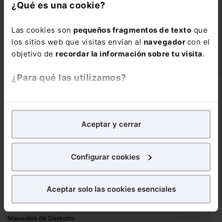
con un
25% de descuento
.
¿Qué es una cookie?
66,00€
110,00€
Las cookies son
pequeños fragmentos de texto
que
COMPRAR
los sitios web que visitas envían al
navegador
con el
objetivo de
recordar la información sobre tu visita
.
¿Para qué las utilizamos?
Corporativo
En Lefebvre utilizamos las cookies con
fines
Lefebvre
analíticos
para tratar de
mejorar tu experiencia
en
Aceptar y cerrar
Nuestro equipo
nuestra página web. También con fines publicitarios,
Trabaja con nosotros
para poder mostrarte publicidad y contenidos de tu
Librerías asociadas
interés.
Configurar cookies
Productos
¿Qué puedes hacer?
Aceptar solo las cookies esenciales
Mementos
Puedes
aceptar
las cookies para que tu
Formularios Jurídicos
experiencia en la web sea óptima
Manuales de Derecho
Puedes
aceptar solo las esenciales
para denegar