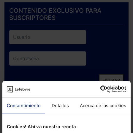
CONTENIDO EXCLUSIVO PARA
SUSCRIPTORES
ENTRAR
¿Has olvidado tu contraseña?
Consentimiento
Detalles
Acerca de las cookies
Si todavía no te has suscrito, no pierdas
está oportunidad y adquiere tu acceso
Cookies! Ahí va nuestra receta.