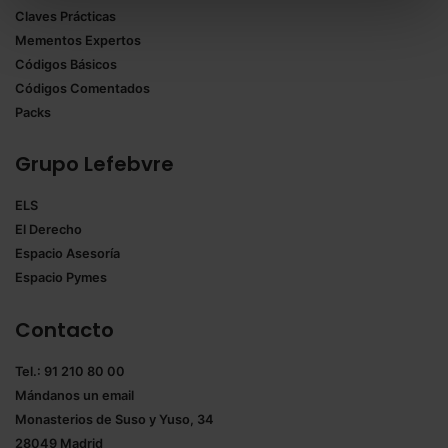
Claves Prácticas
todas las cookies excepto aquellas imprescindibles.
Mementos Expertos
También puedes
configurar
las cookies y
Códigos Básicos
seleccionar solo aquellas que quieras permitir en tu
Códigos Comentados
navegador. Si no seleccionas ninguna utilizaremos
Packs
las que sean indispensables para la navegación.
Grupo Lefebvre
Saber más acerca de las cookies
ELS
El Derecho
Espacio Asesoría
Espacio Pymes
Contacto
Tel.: 91 210 80 00
Mándanos un
email
Monasterios de Suso y Yuso, 34
28049 Madrid