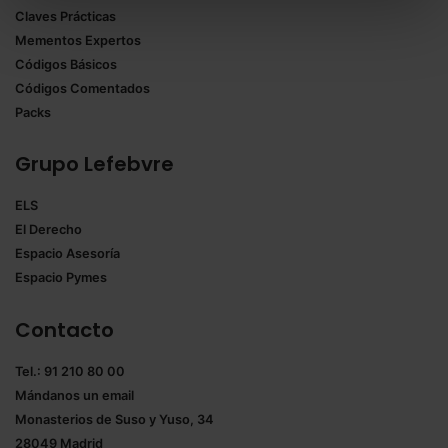
Claves Prácticas
todas las cookies excepto aquellas imprescindibles.
Mementos Expertos
También puedes
configurar
las cookies y
Códigos Básicos
seleccionar solo aquellas que quieras permitir en tu
Códigos Comentados
navegador. Si no seleccionas ninguna utilizaremos
Packs
las que sean indispensables para la navegación.
Grupo Lefebvre
Saber más acerca de las cookies
ELS
El Derecho
Espacio Asesoría
Espacio Pymes
Contacto
Tel.: 91 210 80 00
Mándanos un
email
Monasterios de Suso y Yuso, 34
28049 Madrid