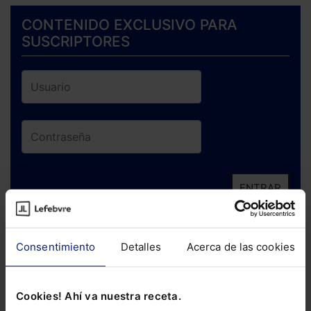
CONTENIDO EXCLUSIVO PARA
SUSCRIPTORES
ENTRAR
¿Has olvidado tu contraseña?
Consentimiento
Detalles
Acerca de las cookies
Si todavía no te has suscrito, no pierdas
está oportunidad y adquiere tu acceso
Cookies! Ahí va nuestra receta.