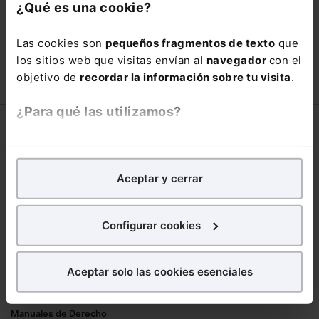
con un
25% de descuento
.
¿Qué es una cookie?
66,00€
110,00€
Las cookies son
pequeños fragmentos de texto
que
COMPRAR
los sitios web que visitas envían al
navegador
con el
objetivo de
recordar la información sobre tu visita
.
¿Para qué las utilizamos?
Corporativo
En Lefebvre utilizamos las cookies con
fines
Lefebvre
analíticos
para tratar de
mejorar tu experiencia
en
Aceptar y cerrar
Nuestro equipo
nuestra página web. También con fines publicitarios,
Trabaja con nosotros
para poder mostrarte publicidad y contenidos de tu
Librerías asociadas
interés.
Configurar cookies
Productos
¿Qué puedes hacer?
Aceptar solo las cookies esenciales
Mementos
Puedes
aceptar
las cookies para que tu
Formularios Jurídicos
experiencia en la web sea óptima
Manuales de Derecho
Puedes
aceptar solo las esenciales
para denegar