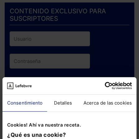
CONTENIDO EXCLUSIVO PARA
SUSCRIPTORES
ENTRAR
¿Has olvidado tu contraseña?
Consentimiento
Detalles
Acerca de las cookies
Si todavía no te has suscrito, no pierdas
Cookies! Ahí va nuestra receta.
está oportunidad y adquiere tu acceso
¿Qué es una cookie?