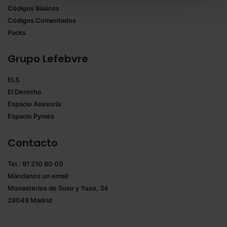
Códigos Básicos
También puedes
configurar
las cookies y
Códigos Comentados
seleccionar solo aquellas que quieras permitir en tu
Packs
navegador. Si no seleccionas ninguna utilizaremos
las que sean indispensables para la navegación.
Grupo Lefebvre
Saber más acerca de las cookies
ELS
El Derecho
Espacio Asesoría
Espacio Pymes
Contacto
Tel.: 91 210 80 00
Mándanos un
email
Monasterios de Suso y Yuso, 34
28049 Madrid