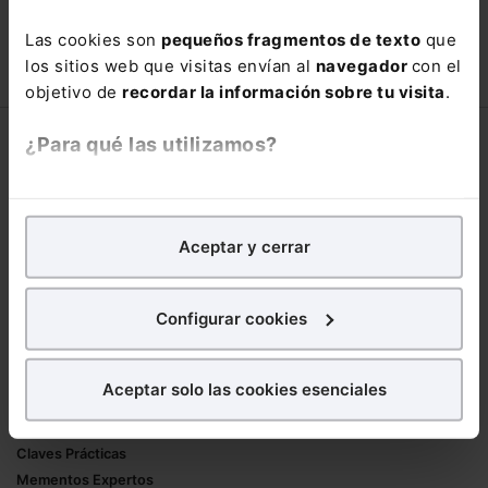
con un
25% de descuento
.
Las cookies son
pequeños fragmentos de texto
que
66,00€
110,00€
los sitios web que visitas envían al
navegador
con el
COMPRAR
objetivo de
recordar la información sobre tu visita
.
¿Para qué las utilizamos?
Corporativo
Lefebvre
En Lefebvre utilizamos las cookies con
fines
Nuestro equipo
analíticos
para tratar de
mejorar tu experiencia
en
Aceptar y cerrar
Trabaja con nosotros
nuestra página web. También con fines publicitarios,
Librerías asociadas
para poder mostrarte publicidad y contenidos de tu
interés.
Configurar cookies
Productos
¿Qué puedes hacer?
Mementos
Aceptar solo las cookies esenciales
Formularios Jurídicos
Puedes
aceptar
las cookies para que tu
Manuales de Derecho
experiencia en la web sea óptima
Claves Prácticas
Puedes
aceptar solo las esenciales
para denegar
Mementos Expertos
todas las cookies excepto aquellas imprescindibles.