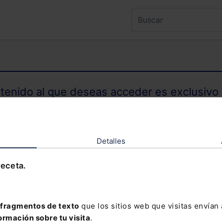
ntenido al que deseas acceder es exclusivo 
TENIDO EXCLUSIVO PARA SUSCRIPTORES
Detalles
receta.
olvidado tu contraseña?
fragmentos de texto
que los sitios web que visitas envían
ormación sobre tu visita
.
davía no te has suscrito, no pierdas está op