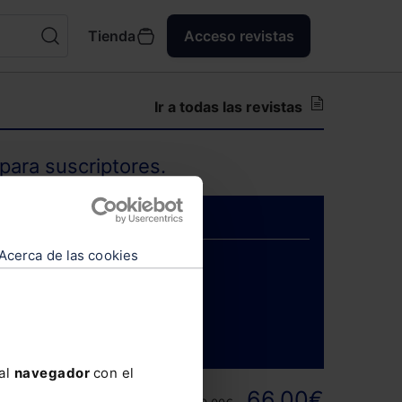
Tienda
Acceso revistas
Ir a todas las revistas
para suscriptores.
Acerca de las cookies
ENTRAR
 al
navegador
con el
ortunidad y
66,00€