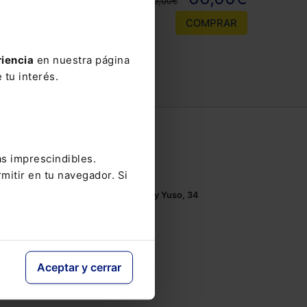
110,00€
COMPRAR
riencia
en nuestra página
 tu interés.
Contacto
as imprescindibles.
Tel.: 91 210 80 00
mitir en tu navegador. Si
Mándanos un
email
Monasterios de Suso y Yuso, 34
28049 Madrid
Aceptar y cerrar