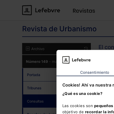
Revista de Urbanismo
El co
Archivo
Número 149
- marzo de 2026
CON
Consentimiento
Portada
Cookies! Ahí va nuestra 
Tribunas
¿Qué es una cookie?
¿Has 
Consultas
(current)
Las cookies son
pequeños 
objetivo de
recordar la inf
Si to