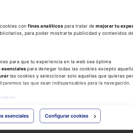
ere tu acceso con un
25% de descuento
.
s cookies con
fines analíticos
para tratar de
mejorar tu expe
licitarios, para poder mostrarte publicidad y contenidos de
ctos
Grupo Lefebvre
kies para que tu experiencia en la web sea óptima
s esenciales
para denegar todas las cookies excepto aquell
s
ELS
urar
las cookies y seleccionar solo aquellas que quieras per
os Jurídicos
El Derecho
lizaremos las que sean indispensables para la navegación.
 de Derecho
Espacio Asesoría
ácticas
Espacio Pymes
cookies
 Expertos
Básicos
Comentados
es esenciales
Configurar cookies