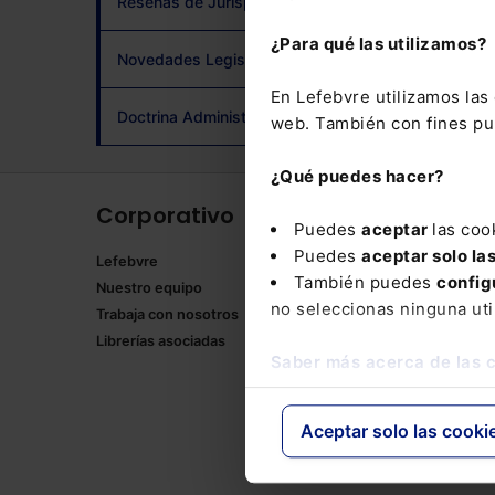
Reseñas de Jurisprudencia
adqui
¿Para qué las utilizamos?
Novedades Legislativas
En Lefebvre utilizamos la
Doctrina Administrativa
web. También con fines pub
¿Qué puedes hacer?
Corporativo
Produ
Puedes
aceptar
las coo
Puedes
aceptar solo la
Lefebvre
Memento
También puedes
config
Nuestro equipo
Formulari
no seleccionas ninguna uti
Trabaja con nosotros
Manuales
Librerías asociadas
Claves Pr
Saber más acerca de las 
Mementos
Códigos 
Códigos 
Aceptar solo las cooki
Packs