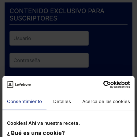
CONTENIDO EXCLUSIVO PARA
SUSCRIPTORES
ENTRAR
¿Has olvidado tu contraseña?
Consentimiento
Detalles
Acerca de las cookies
Si todavía no te has suscrito, no pierdas
Cookies! Ahí va nuestra receta.
está oportunidad y adquiere tu acceso
¿Qué es una cookie?