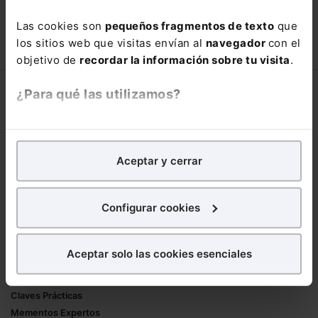
con un
25% de descuento
.
Las cookies son
pequeños fragmentos de texto
que
66,00€
110,00€
los sitios web que visitas envían al
navegador
con el
COMPRAR
objetivo de
recordar la información sobre tu visita
.
¿Para qué las utilizamos?
Corporativo
Lefebvre
En Lefebvre utilizamos las cookies con
fines
Nuestro equipo
analíticos
para tratar de
mejorar tu experiencia
en
Aceptar y cerrar
Trabaja con nosotros
nuestra página web. También con fines publicitarios,
Librerías asociadas
para poder mostrarte publicidad y contenidos de tu
interés.
Configurar cookies
Productos
¿Qué puedes hacer?
Mementos
Aceptar solo las cookies esenciales
Formularios Jurídicos
Puedes
aceptar
las cookies para que tu
Manuales de Derecho
experiencia en la web sea óptima
Claves Prácticas
Puedes
aceptar solo las esenciales
para denegar
Mementos Expertos
todas las cookies excepto aquellas imprescindibles.