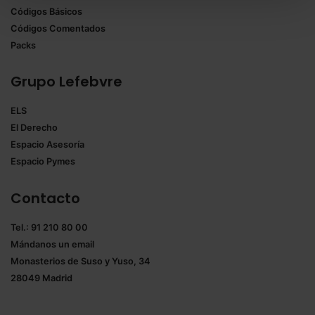
Códigos Básicos
También puedes
configurar
las cookies y
Códigos Comentados
seleccionar solo aquellas que quieras permitir en tu
Packs
navegador. Si no seleccionas ninguna utilizaremos
las que sean indispensables para la navegación.
Grupo Lefebvre
Saber más acerca de las cookies
ELS
El Derecho
Espacio Asesoría
Espacio Pymes
Contacto
Tel.: 91 210 80 00
Mándanos un
email
Monasterios de Suso y Yuso, 34
28049 Madrid