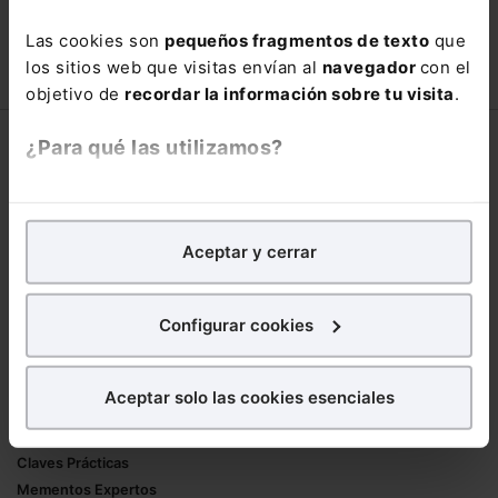
con un
25% de descuento
.
Las cookies son
pequeños fragmentos de texto
que
66,00€
110,00€
los sitios web que visitas envían al
navegador
con el
COMPRAR
objetivo de
recordar la información sobre tu visita
.
¿Para qué las utilizamos?
Corporativo
Lefebvre
En Lefebvre utilizamos las cookies con
fines
Nuestro equipo
analíticos
para tratar de
mejorar tu experiencia
en
Aceptar y cerrar
Trabaja con nosotros
nuestra página web. También con fines publicitarios,
Librerías asociadas
para poder mostrarte publicidad y contenidos de tu
interés.
Configurar cookies
Productos
¿Qué puedes hacer?
Mementos
Aceptar solo las cookies esenciales
Formularios Jurídicos
Puedes
aceptar
las cookies para que tu
Manuales de Derecho
experiencia en la web sea óptima
Claves Prácticas
Puedes
aceptar solo las esenciales
para denegar
Mementos Expertos
todas las cookies excepto aquellas imprescindibles.