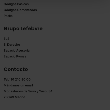
Códigos Básicos
También puedes
configurar
las cookies y
Códigos Comentados
seleccionar solo aquellas que quieras permitir en tu
Packs
navegador. Si no seleccionas ninguna utilizaremos
las que sean indispensables para la navegación.
Grupo Lefebvre
Saber más acerca de las cookies
ELS
El Derecho
Espacio Asesoría
Espacio Pymes
Contacto
Tel.: 91 210 80 00
Mándanos un
email
Monasterios de Suso y Yuso, 34
28049 Madrid