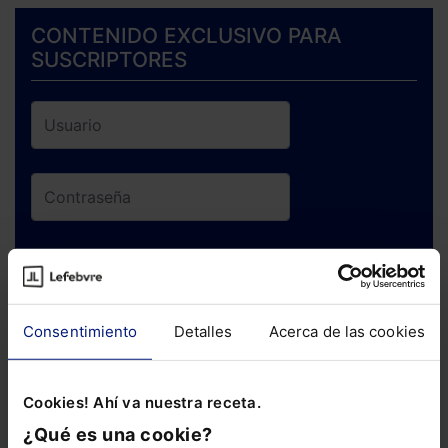
CONTENIDO EXCLUSIVO PARA
SUSCRIPTORES
ENTRAR
¿Has olvidado tu contraseña?
Consentimiento
Detalles
Acerca de las cookies
Si todavía no te has suscrito, no pierdas
Cookies! Ahí va nuestra receta.
está oportunidad y adquiere tu acceso
¿Qué es una cookie?