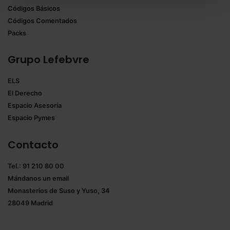
Códigos Básicos
También puedes
configurar
las cookies y
Códigos Comentados
seleccionar solo aquellas que quieras permitir en tu
Packs
navegador. Si no seleccionas ninguna utilizaremos
las que sean indispensables para la navegación.
Grupo Lefebvre
Saber más acerca de las cookies
ELS
El Derecho
Espacio Asesoría
Espacio Pymes
Contacto
Tel.: 91 210 80 00
Mándanos un
email
Monasterios de Suso y Yuso, 34
28049 Madrid