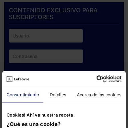
CONTENIDO EXCLUSIVO PARA
SUSCRIPTORES
ENTRAR
¿Has olvidado tu contraseña?
Consentimiento
Detalles
Acerca de las cookies
Si todavía no te has suscrito, no pierdas
Cookies! Ahí va nuestra receta.
está oportunidad y adquiere tu acceso
¿Qué es una cookie?