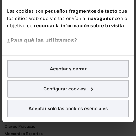
con un
25% de descuento
.
Las cookies son
pequeños fragmentos de texto
que
66,00€
110,00€
los sitios web que visitas envían al
navegador
con el
COMPRAR
objetivo de
recordar la información sobre tu visita
.
¿Para qué las utilizamos?
Corporativo
Lefebvre
En Lefebvre utilizamos las cookies con
fines
Nuestro equipo
analíticos
para tratar de
mejorar tu experiencia
en
Aceptar y cerrar
Trabaja con nosotros
nuestra página web. También con fines publicitarios,
Librerías asociadas
para poder mostrarte publicidad y contenidos de tu
interés.
Configurar cookies
Productos
¿Qué puedes hacer?
Mementos
Aceptar solo las cookies esenciales
Formularios Jurídicos
Puedes
aceptar
las cookies para que tu
Manuales de Derecho
experiencia en la web sea óptima
Claves Prácticas
Puedes
aceptar solo las esenciales
para denegar
Mementos Expertos
todas las cookies excepto aquellas imprescindibles.