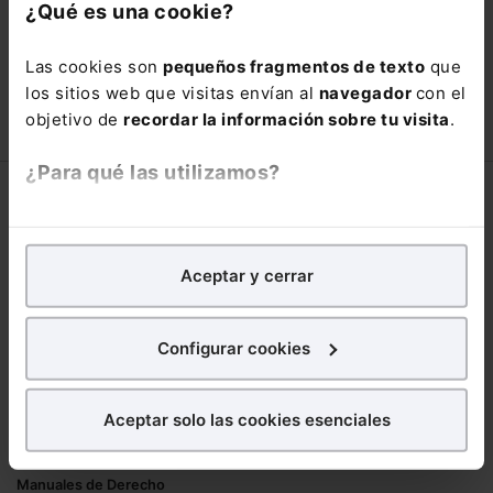
con un
25% de descuento
.
¿Qué es una cookie?
66,00€
110,00€
Las cookies son
pequeños fragmentos de texto
que
COMPRAR
los sitios web que visitas envían al
navegador
con el
objetivo de
recordar la información sobre tu visita
.
¿Para qué las utilizamos?
Corporativo
En Lefebvre utilizamos las cookies con
fines
Lefebvre
analíticos
para tratar de
mejorar tu experiencia
en
Aceptar y cerrar
Nuestro equipo
nuestra página web. También con fines publicitarios,
Trabaja con nosotros
para poder mostrarte publicidad y contenidos de tu
Librerías asociadas
interés.
Configurar cookies
Productos
¿Qué puedes hacer?
Aceptar solo las cookies esenciales
Mementos
Puedes
aceptar
las cookies para que tu
Formularios Jurídicos
experiencia en la web sea óptima
Manuales de Derecho
Puedes
aceptar solo las esenciales
para denegar