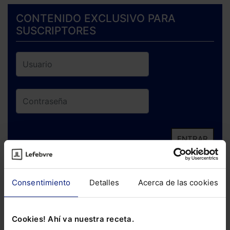
CONTENIDO EXCLUSIVO PARA
SUSCRIPTORES
ENTRAR
¿Has olvidado tu contraseña?
Consentimiento
Detalles
Acerca de las cookies
Si todavía no te has suscrito, no pierdas
está oportunidad y adquiere tu acceso
Cookies! Ahí va nuestra receta.