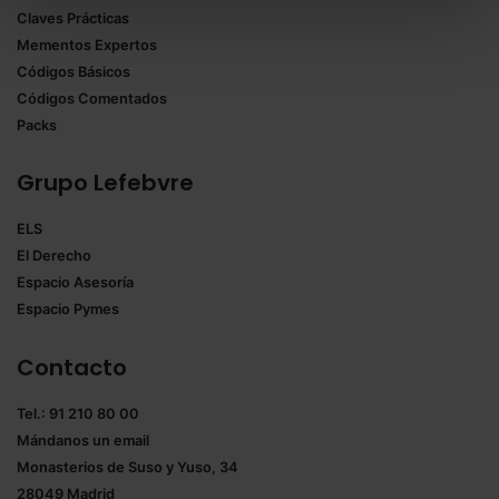
Claves Prácticas
todas las cookies excepto aquellas imprescindibles.
Mementos Expertos
También puedes
configurar
las cookies y
Códigos Básicos
seleccionar solo aquellas que quieras permitir en tu
Códigos Comentados
navegador. Si no seleccionas ninguna utilizaremos
Packs
las que sean indispensables para la navegación.
Grupo Lefebvre
Saber más acerca de las cookies
ELS
El Derecho
Espacio Asesoría
Espacio Pymes
Contacto
Tel.: 91 210 80 00
Mándanos un
email
Monasterios de Suso y Yuso, 34
28049 Madrid