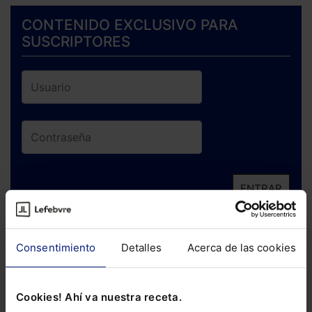
CONTENIDO EXCLUSIVO PARA
SUSCRIPTORES
ENTRAR
¿Has olvidado tu contraseña?
Consentimiento
Detalles
Acerca de las cookies
Si todavía no te has suscrito, no pierdas
está oportunidad y adquiere tu acceso
Cookies! Ahí va nuestra receta.