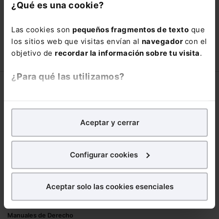
con un
25% de descuento
.
¿Qué es una cookie?
66,00€
110,00€
Las cookies son
pequeños fragmentos de texto
que
COMPRAR
los sitios web que visitas envían al
navegador
con el
objetivo de
recordar la información sobre tu visita
.
¿Para qué las utilizamos?
Corporativo
En Lefebvre utilizamos las cookies con
fines
Lefebvre
analíticos
para tratar de
mejorar tu experiencia
en
Aceptar y cerrar
Nuestro equipo
nuestra página web. También con fines publicitarios,
Trabaja con nosotros
para poder mostrarte publicidad y contenidos de tu
Librerías asociadas
interés.
Configurar cookies
Productos
¿Qué puedes hacer?
Aceptar solo las cookies esenciales
Mementos
Puedes
aceptar
las cookies para que tu
Formularios Jurídicos
experiencia en la web sea óptima
Manuales de Derecho
Puedes
aceptar solo las esenciales
para denegar