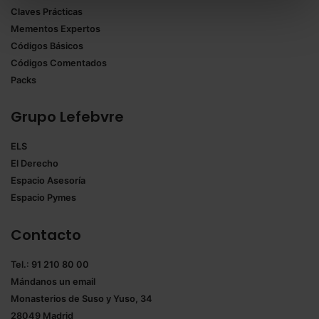
Claves Prácticas
todas las cookies excepto aquellas imprescindibles.
Mementos Expertos
También puedes
configurar
las cookies y
Códigos Básicos
seleccionar solo aquellas que quieras permitir en tu
Códigos Comentados
navegador. Si no seleccionas ninguna utilizaremos
Packs
las que sean indispensables para la navegación.
Grupo Lefebvre
Saber más acerca de las cookies
ELS
El Derecho
Espacio Asesoría
Espacio Pymes
Contacto
Tel.: 91 210 80 00
Mándanos un
email
Monasterios de Suso y Yuso, 34
28049 Madrid