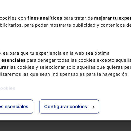
ere tu acceso con un
25% de descuento
.
s cookies con
fines analíticos
para tratar de
mejorar tu expe
licitarios, para poder mostrarte publicidad y contenidos de
ctos
Grupo Lefebvre
kies para que tu experiencia en la web sea óptima
s
ELS
s esenciales
para denegar todas las cookies excepto aquell
os Jurídicos
El Derecho
urar
las cookies y seleccionar solo aquellas que quieras per
 de Derecho
Espacio Asesoría
lizaremos las que sean indispensables para la navegación.
ácticas
Espacio Pymes
 Expertos
cookies
Básicos
Comentados
es esenciales
Configurar cookies