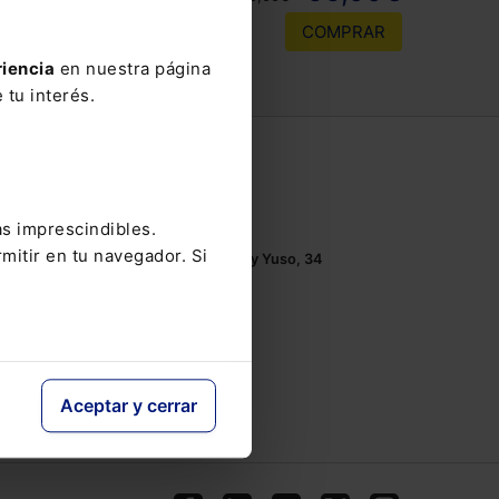
COMPRAR
riencia
en nuestra página
 tu interés.
Contacto
Tel.: 91 210 80 00
as imprescindibles.
Mándanos un
email
mitir en tu navegador. Si
Monasterios de Suso y Yuso, 34
28049 Madrid
Aceptar y cerrar