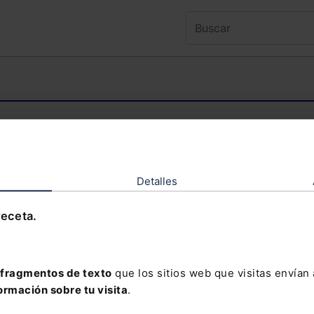
ntenido al que deseas acceder es exclusivo 
TENIDO EXCLUSIVO PARA SUSCRIPTORES
Detalles
receta.
olvidado tu contraseña?
fragmentos de texto
que los sitios web que visitas envían
ormación sobre tu visita
.
davía no te has suscrito, no pierdas está op