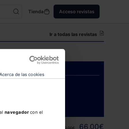
Tienda
Acceso revistas
Ir a todas las revistas
para suscriptores.
Acerca de las cookies
ENTRAR
 al
navegador
con el
ortunidad y
66,00€
110,00€