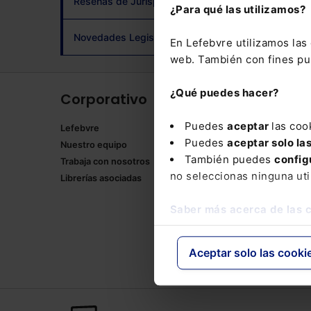
Reseñas de Jurisprudencia
¿Para qué las utilizamos?
adqui
Novedades Legislativas
En Lefebvre utilizamos la
web. También con fines pub
¿Qué puedes hacer?
Corporativo
Produ
Puedes
aceptar
las coo
Lefebvre
Memento
Puedes
aceptar solo la
Nuestro equipo
Formulari
También puedes
config
Trabaja con nosotros
Manuales
no seleccionas ninguna uti
Librerías asociadas
Claves Pr
Mementos
Saber más acerca de las 
Códigos 
Códigos 
Packs
Aceptar solo las cooki