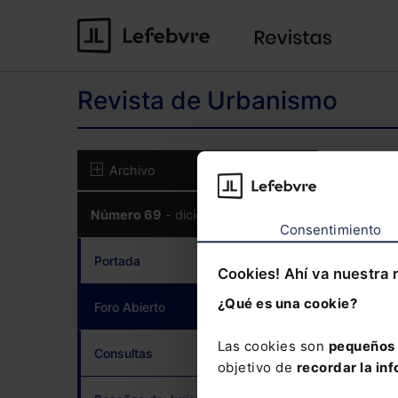
Revista de Urbanismo
El co
Archivo
CON
Número 69
- diciembre 2018
Consentimiento
Portada
Cookies! Ahí va nuestra 
¿Qué es una cookie?
Foro Abierto
(current)
¿Has 
Las cookies son
pequeños 
Consultas
objetivo de
recordar la inf
Si to