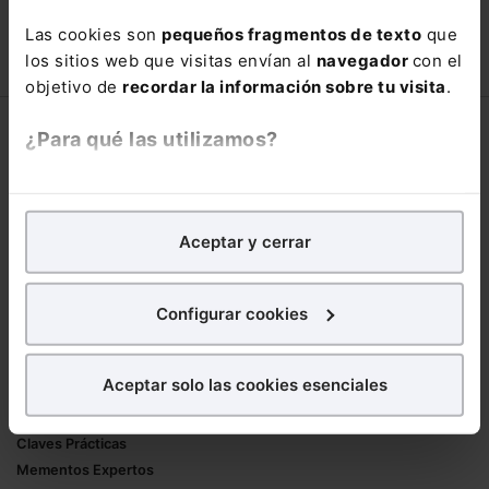
66,00€
Las cookies son
pequeños fragmentos de texto
que
110,00€
los sitios web que visitas envían al
navegador
con el
COMPRAR
objetivo de
recordar la información sobre tu visita
.
Corporativo
¿Para qué las utilizamos?
Lefebvre
En Lefebvre utilizamos las cookies con
fines
Nuestro equipo
analíticos
para tratar de
mejorar tu experiencia
en
Trabaja con nosotros
Aceptar y cerrar
nuestra página web. También con fines publicitarios,
Librerías asociadas
para poder mostrarte publicidad y contenidos de tu
interés.
Configurar cookies
Productos
¿Qué puedes hacer?
Mementos
Aceptar solo las cookies esenciales
Formularios Jurídicos
Puedes
aceptar
las cookies para que tu
Manuales de Derecho
experiencia en la web sea óptima
Claves Prácticas
Puedes
aceptar solo las esenciales
para denegar
Mementos Expertos
todas las cookies excepto aquellas imprescindibles.