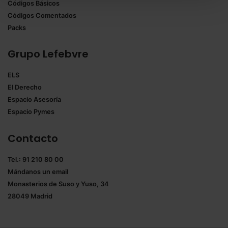
Códigos Básicos
También puedes
configurar
las cookies y
Códigos Comentados
seleccionar solo aquellas que quieras permitir en tu
Packs
navegador. Si no seleccionas ninguna utilizaremos
las que sean indispensables para la navegación.
Grupo Lefebvre
Saber más acerca de las cookies
ELS
El Derecho
Espacio Asesoría
Espacio Pymes
Contacto
Tel.: 91 210 80 00
Mándanos un
email
Monasterios de Suso y Yuso, 34
28049 Madrid