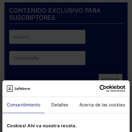
CONTENIDO EXCLUSIVO PARA
SUSCRIPTORES
ENTRAR
¿Has olvidado tu contraseña?
Consentimiento
Detalles
Acerca de las cookies
Si todavía no te has suscrito, no pierdas
está oportunidad y adquiere tu acceso
Cookies! Ahí va nuestra receta.