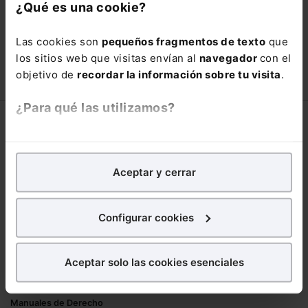
con un
25% de descuento
.
¿Qué es una cookie?
66,00€
110,00€
Las cookies son
pequeños fragmentos de texto
que
COMPRAR
los sitios web que visitas envían al
navegador
con el
objetivo de
recordar la información sobre tu visita
.
¿Para qué las utilizamos?
Corporativo
En Lefebvre utilizamos las cookies con
fines
Lefebvre
analíticos
para tratar de
mejorar tu experiencia
en
Aceptar y cerrar
Nuestro equipo
nuestra página web. También con fines publicitarios,
Trabaja con nosotros
para poder mostrarte publicidad y contenidos de tu
Librerías asociadas
interés.
Configurar cookies
Productos
¿Qué puedes hacer?
Aceptar solo las cookies esenciales
Mementos
Puedes
aceptar
las cookies para que tu
Formularios Jurídicos
experiencia en la web sea óptima
Manuales de Derecho
Puedes
aceptar solo las esenciales
para denegar