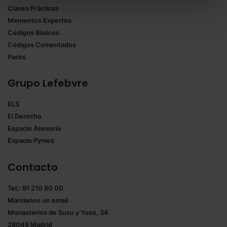
Claves Prácticas
todas las cookies excepto aquellas imprescindibles.
Mementos Expertos
También puedes
configurar
las cookies y
Códigos Básicos
seleccionar solo aquellas que quieras permitir en tu
Códigos Comentados
navegador. Si no seleccionas ninguna utilizaremos
Packs
las que sean indispensables para la navegación.
Grupo Lefebvre
Saber más acerca de las cookies
ELS
El Derecho
Espacio Asesoría
Espacio Pymes
Contacto
Tel.: 91 210 80 00
Mándanos un
email
Monasterios de Suso y Yuso, 34
28049 Madrid