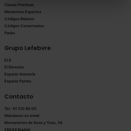
Claves Prácticas
todas las cookies excepto aquellas imprescindibles.
Mementos Expertos
También puedes
configurar
las cookies y
Códigos Básicos
seleccionar solo aquellas que quieras permitir en tu
Códigos Comentados
navegador. Si no seleccionas ninguna utilizaremos
Packs
las que sean indispensables para la navegación.
Grupo Lefebvre
Saber más acerca de las cookies
ELS
El Derecho
Espacio Asesoría
Espacio Pymes
Contacto
Tel.: 91 210 80 00
Mándanos un
email
Monasterios de Suso y Yuso, 34
28049 Madrid