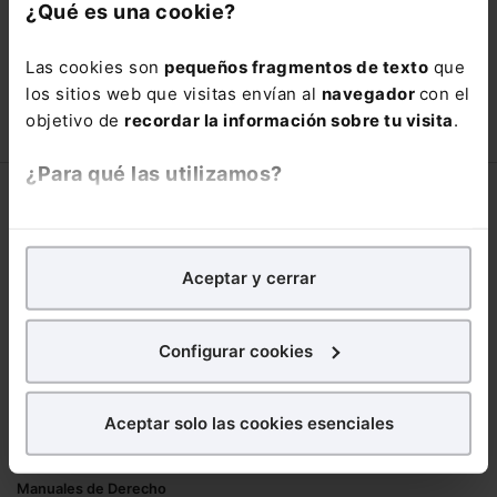
con un
25% de descuento
.
¿Qué es una cookie?
66,00€
110,00€
Las cookies son
pequeños fragmentos de texto
que
COMPRAR
los sitios web que visitas envían al
navegador
con el
objetivo de
recordar la información sobre tu visita
.
¿Para qué las utilizamos?
Corporativo
En Lefebvre utilizamos las cookies con
fines
Lefebvre
analíticos
para tratar de
mejorar tu experiencia
en
Aceptar y cerrar
Nuestro equipo
nuestra página web. También con fines publicitarios,
Trabaja con nosotros
para poder mostrarte publicidad y contenidos de tu
Librerías asociadas
interés.
Configurar cookies
Productos
¿Qué puedes hacer?
Aceptar solo las cookies esenciales
Mementos
Puedes
aceptar
las cookies para que tu
Formularios Jurídicos
experiencia en la web sea óptima
Manuales de Derecho
Puedes
aceptar solo las esenciales
para denegar