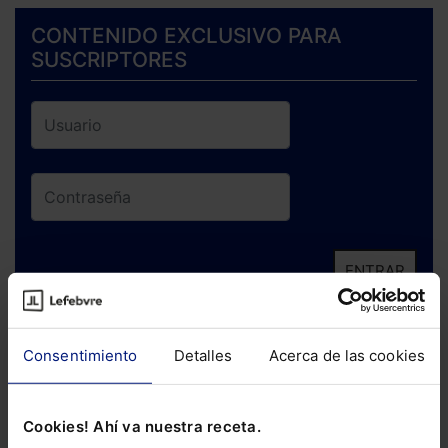
CONTENIDO EXCLUSIVO PARA
SUSCRIPTORES
ENTRAR
¿Has olvidado tu contraseña?
Consentimiento
Detalles
Acerca de las cookies
Si todavía no te has suscrito, no pierdas
está oportunidad y adquiere tu acceso
Cookies! Ahí va nuestra receta.