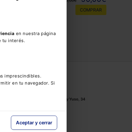
150,00€
COMPRAR
riencia
en nuestra página
 tu interés.
Contacto
as imprescindibles.
mitir en tu navegador. Si
Tel.: 91 210 80 00
Mándanos un
email
Monasterios de Suso y Yuso, 34
28049 Madrid
Aceptar y cerrar