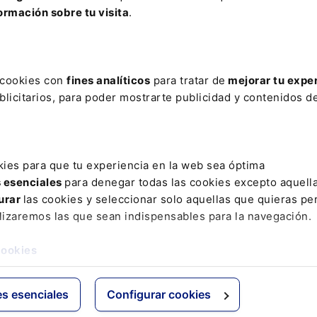
ormación sobre tu visita
.
ere tu acceso con un
25% de descuento
.
s cookies con
fines analíticos
para tratar de
mejorar tu expe
licitarios, para poder mostrarte publicidad y contenidos de
kies para que tu experiencia en la web sea óptima
ctos
Grupo Lefebvre
s esenciales
para denegar todas las cookies excepto aquell
urar
las cookies y seleccionar solo aquellas que quieras per
s
ELS
lizaremos las que sean indispensables para la navegación.
os Jurídicos
El Derecho
 de Derecho
Espacio Asesoría
cookies
ácticas
Espacio Pymes
 Expertos
Básicos
es esenciales
Configurar cookies
Comentados