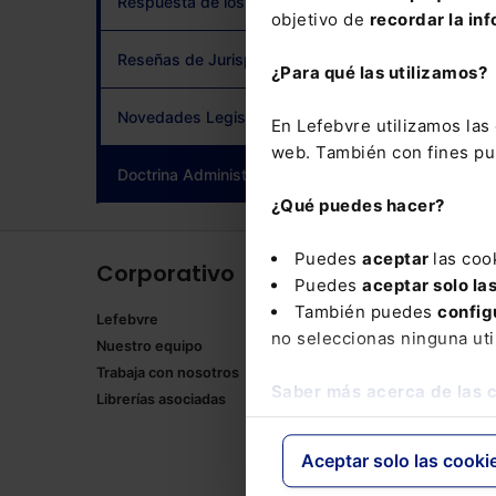
Respuesta de los Tribunales
objetivo de
recordar la inf
adqui
Reseñas de Jurisprudencia
¿Para qué las utilizamos?
Novedades Legislativas
En Lefebvre utilizamos la
web. También con fines pub
Doctrina Administrativa
(current)
¿Qué puedes hacer?
Puedes
aceptar
las coo
Corporativo
Produ
Puedes
aceptar solo la
También puedes
config
Lefebvre
Memento
no seleccionas ninguna uti
Nuestro equipo
Formulari
Trabaja con nosotros
Manuales
Saber más acerca de las 
Librerías asociadas
Claves Pr
Mementos
Códigos 
Aceptar solo las cooki
Códigos 