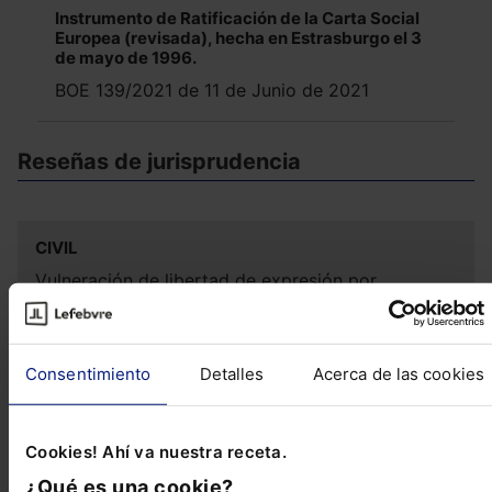
Instrumento de Ratificación de la Carta Social
Europea (revisada), hecha en Estrasburgo el 3
de mayo de 1996.
BOE 139/2021 de 11 de Junio de 2021
Reseñas de jurisprudencia
CIVIL
Vulneración de libertad de expresión por
manifestaciones en Twitter contra una persona
jurídica
Consentimiento
Detalles
Acerca de las cookies
PENAL
Intimidación de una menor a través de las redes
Cookies! Ahí va nuestra receta.
sociales considerada agresión sexual
¿Qué es una cookie?