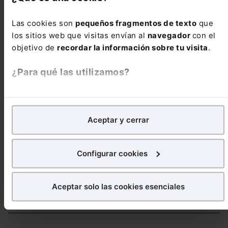
Las cookies son
pequeños fragmentos de texto
que
ADMINISTRATIVO
los sitios web que visitas envían al
navegador
con el
Coste del cambio del contador de gas no
objetivo de
recordar la información sobre tu visita
.
imputable al consumidor aun habiendo sido
manipulado
¿Para qué las utilizamos?
En Lefebvre utilizamos las cookies con
fines
SOCIAL
analíticos
para tratar de
mejorar tu experiencia
en
Desconexiones durante el teletrabajo no
Aceptar y cerrar
nuestra página web. También con fines publicitarios,
imputables al trabajador consideradas tiempo de
para poder mostrarte publicidad y contenidos de tu
trabajo efectivo
interés.
Configurar cookies
Ver más Reseñas de Jurisprudencia
¿Qué puedes hacer?
Aceptar solo las cookies esenciales
Puedes
aceptar
las cookies para que tu experiencia
Doctrina administrativa
en la web sea óptima
Puedes
aceptar solo las esenciales
para denegar