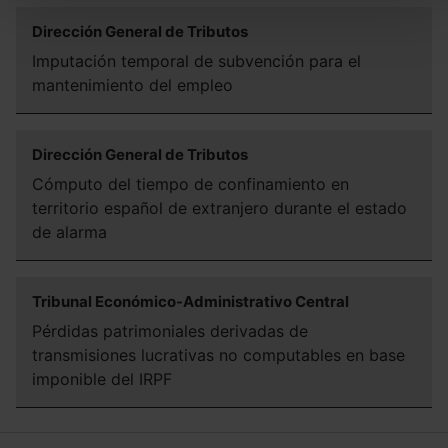
todas las cookies excepto aquellas imprescindibles.
Dirección General de Tributos
También puedes
configurar
las cookies y
seleccionar solo aquellas que quieras permitir en tu
Imputación temporal de subvención para el
navegador. Si no seleccionas ninguna utilizaremos las
mantenimiento del empleo
que sean indispensables para la navegación.
Saber más acerca de las cookies
Dirección General de Tributos
Cómputo del tiempo de confinamiento en
territorio español de extranjero durante el estado
de alarma
Tribunal Económico-Administrativo Central
Pérdidas patrimoniales derivadas de
transmisiones lucrativas no computables en base
imponible del IRPF