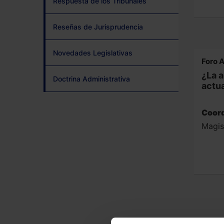
Respuesta de los Tribunales
Reseñas de Jurisprudencia
Novedades Legislativas
Foro 
¿La a
Doctrina Administrativa
actu
Coord
Magis
Respue