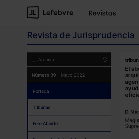
Revista de Jurisprudencia
Archivo
tribu
El ab
arqui
Número 39
- Mayo 2022
agent
ayuda
Portada
(current)
efici
Tribunas
D. Vi
Magis
Foro Abierto
Supr