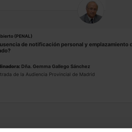
Abierto (PENAL)
usencia de notificación personal y emplazamiento d
ado?
inadora:
Dña. Gemma Gallego Sánchez
trada de la Audiencia Provincial de Madrid
sta de los tribunales