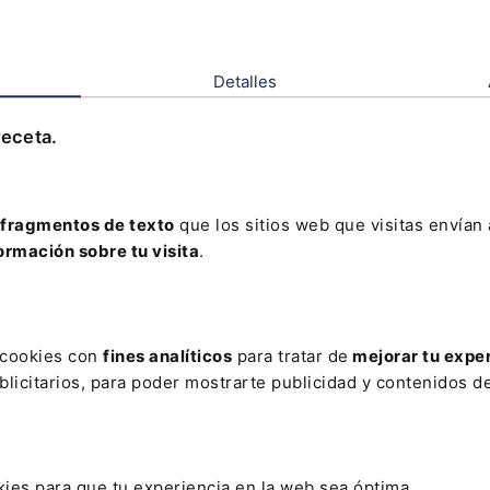
sta de los tribunales (SOCIAL)
Detalles
rios jurisprudenciales en materia de enfermedad
sional
receta.
ncisco Javier Lluch Corell
dente de la Sala de lo Social del TSJ Comunidad Valenciana
fragmentos de texto
que los sitios web que visitas envían
ormación sobre tu visita
.
s cookies con
fines analíticos
para tratar de
mejorar tu expe
licitarios, para poder mostrarte publicidad y contenidos de
dades Legislativas
kies para que tu experiencia en la web sea óptima