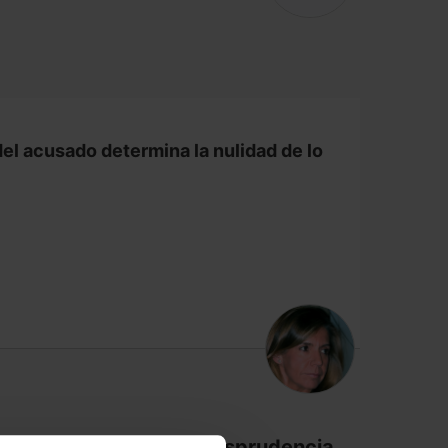
el acusado determina la nulidad de lo
Reseñas de jurisprudencia