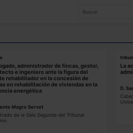
na
tribu
ogado, administrador de fincas, gestor,
La a
tecto e ingeniero ante la figura del
admin
e rehabilitador en la concesión de
s en rehabilitación de viviendas en la
D. Sa
encia energética
Cated
Unive
cente Magro Servet
trado de la Sala Segunda del Tribunal
emo