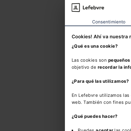
Respue
Consentimiento
Crite
profe
Cookies! Ahí va nuestra 
¿Qué es una cookie?
D. Fra
Presi
Las cookies son
pequeños 
objetivo de
recordar la inf
¿Para qué las utilizamos?
En Lefebvre utilizamos la
web. También con fines pub
Nove
¿Qué puedes hacer?
Puedes
aceptar
las coo