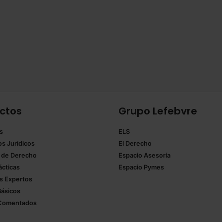
ctos
Grupo Lefebvre
s
ELS
os Jurídicos
El Derecho
 de Derecho
Espacio Asesoría
ácticas
Espacio Pymes
 Expertos
Básicos
Comentados