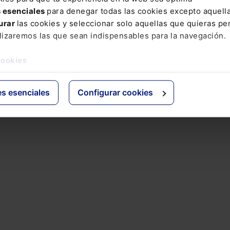
Ley 8/2022, de 4 de mayo, por
s esenciales
para denegar todas las cookies excepto aquell
la que se modifica la Ley
urar
las cookies y seleccionar solo aquellas que quieras per
23/2011, de 29 de julio, de
lizaremos las que sean indispensables para la navegación.
depósito legal.
BOE 107/2022 de 5 de Mayo
cookies
de 2022
es esenciales
Configurar cookies