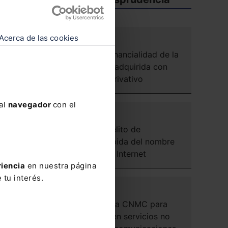
Acerca de las cookies
CIVIL
Presunción de ganancialidad de la
vivienda habitual adquirida con
dinero en parte privativo
 al
navegador
con el
PENAL
Absolución del delito de
apropiación indebida del nombre
de un dominio de Internet
riencia
en nuestra página
 tu interés.
ADMINISTRATIVO
Competencia de la CNMC para
imponer precios en servicios no