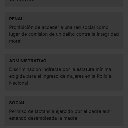
navegador. Si no seleccionas ninguna utilizaremos las
que sean indispensables para la navegación.
PENAL
Saber más acerca de las cookies
Prohibición de acceder a una red social como
lugar de comisión de un delito contra la integridad
moral
ADMINISTRATIVO
Discriminación indirecta por la estatura mínima
exigida para el ingreso de mujeres en la Policía
Nacional
SOCIAL
Permiso de lactancia ejercido por el padre aun
estando desempleada la madre