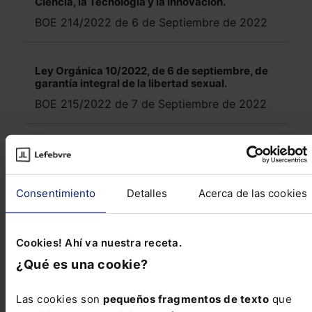
Ciencia, la Tecnología y la Innovación.
BOE 214/2022 de 6 de Septiembre de 2022
Ley Orgánica 10/2022, de 6 de septiembre, de
garantía integral de la libertad sexual.
BOE 215/2022 de 7 de Septiembre de 2022
Real Decreto-ley 16/2022, de 6 de septiembre,
para la mejora de las condiciones de trabajo y
de Seguridad Social de las personas
trabajadoras al servicio del hogar.
Consentimiento
Detalles
Acerca de las cookies
BOE 216/2022 de 8 de Septiembre de 2022
Cookies! Ahí va nuestra receta.
Ley 16/2022, de 5 de septiembre, de reforma
¿Qué es una cookie?
del texto refundido de la Ley Concursal,
aprobado por el Real Decreto Legislativo
1/2020, de 5 de mayo, para la transposición de
Las cookies son
pequeños fragmentos de texto
que
la Directiva (UE) 2019/1023 del Parlamento